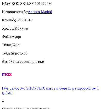
ΚΩΔΙΚΟΣ SKU
:
SF-101672536
Κατασκευαστής
:
Atletico Madrid
Κωδικός
:
S4301618
Χρώμα
:
Κόκκινο
Φύλο
:
Αγόρι
Τύπος
:
Ώμου
Τάξη
:
Δημοτικού
Δες όλα τα χαρακτηριστικά
Γίνε μέλος στο SHOPFLIX max για δωρεάν μεταφορικά για 1
χρόνο!