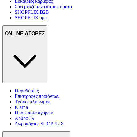
Ευκαιρίες καριέρας
Συνεργαζόμενα καταστήματα
SHOPFLIX B2B
SHOPFLIX app
ONLINE ΑΓΟΡΕΣ
Παραδόσεις
Επιστροφές προϊόντων
Τρόποι πληρωμής
Klarna
Προστασία αγορών
Άρθρο 39
Δωροκάρτες SHOPFLIX