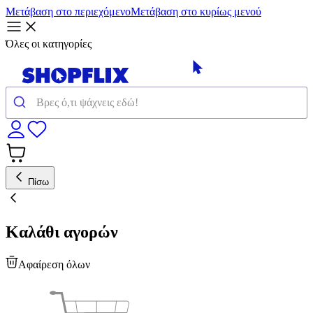
Μετάβαση στο περιεχόμενο
Μετάβαση στο κυρίως μενού
Όλες οι κατηγορίες
Πίσω
Καλάθι αγορών
Αφαίρεση όλων