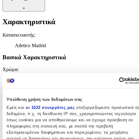
+
Χαρακτηριστικά
Κατασκευαστής
:
Atletico Madrid
Βασικά Χαρακτηριστικά
Χρώμα
:
Κόκκινο
Φύλο
:
Υπεύθυνη χρήση των δεδομένων σας
Αγόρι
Εμείς και
οι 1022 συνεργάτες μας
επεξεργαζόμαστε προσωπικά σ
Τύπος
:
δεδομένα, π.χ. τη διεύθυνση IP σας, χρησιμοποιώντας τεχνολογία
όπως cookies για να αποθηκεύουμε και να έχουμε πρόσβαση σε
Ώμου
πληροφορίες στη συσκευή σας, με σκοπό την προβολή
εξατομικευμένων διαφημίσεων και περιεχομένου, τις μετρήσεις
Τάξη
:
σχετικά με διαφημίσεις και περιεχόμενο, την καλύτερη εικόνα του