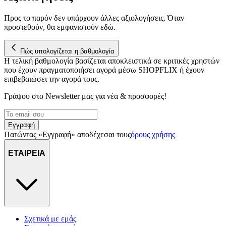
την προβολή εξατομικευμένων διαφημίσεων και περιεχομένου, τις
Προς το παρόν δεν υπάρχουν άλλες αξιολογήσεις. Όταν
μετρήσεις σχετικά με διαφημίσεις και περιεχόμενο, την καλύτερη
προστεθούν, θα εμφανιστούν εδώ.
εικόνα του κοινού μας και την ανάπτυξη προϊόντων. Επίσης,
κοινοποιούμε πληροφορίες σχετικά με την από μέρους σας χρήση τ
τοποθεσίας μας στους συνεργάτες μέσων κοινωνικής δικτύωσης,
Πώς υπολογίζεται η βαθμολογία
διαφημίσεων και ανάλυσης.
Η τελική βαθμολογία βασίζεται αποκλειστικά σε κριτικές χρηστών
που έχουν πραγματοποιήσει αγορά μέσω SHOPFLIX ή έχουν
επιβεβαιώσει την αγορά τους.
Γράψου στο Νewsletter μας για νέα & προσφορές!
Εγγραφή
Πατώντας «Εγγραφή» αποδέχεσαι τους
όρους χρήσης
ΕΤΑΙΡΕΙΑ
Σχετικά με εμάς