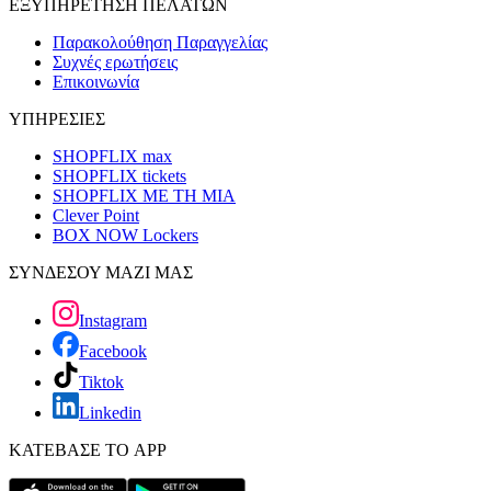
ΕΞΥΠΗΡΕΤΗΣΗ ΠΕΛΑΤΩΝ
Παρακολούθηση Παραγγελίας
Συχνές ερωτήσεις
Επικοινωνία
ΥΠΗΡΕΣΙΕΣ
SHOPFLIX max
SHOPFLIX tickets
SHOPFLIX ΜΕ ΤΗ ΜΙΑ
Clever Point
BOX NOW Lockers
ΣΥΝΔΕΣΟΥ ΜΑΖΙ ΜΑΣ
Instagram
Facebook
Tiktok
Linkedin
ΚΑΤΕΒΑΣΕ ΤΟ APP