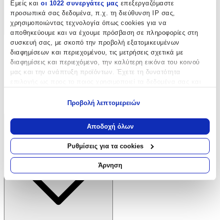
Εμείς και
οι 1022 συνεργάτες μας
επεξεργαζόμαστε
προσωπικά σας δεδομένα, π.χ. τη διεύθυνση IP σας,
χρησιμοποιώντας τεχνολογία όπως cookies για να
αποθηκεύουμε και να έχουμε πρόσβαση σε πληροφορίες στη
συσκευή σας, με σκοπό την προβολή εξατομικευμένων
Παραδόσεις
διαφημίσεων και περιεχομένου, τις μετρήσεις σχετικά με
Επιστροφές προϊόντων
διαφημίσεις και περιεχόμενο, την καλύτερη εικόνα του κοινού
Τρόποι πληρωμής
μας και την ανάπτυξη προϊόντων. Έχετε τη δυνατότητα
Klarna
επιλογής ως προς το ποιος χρησιμοποιεί τα δεδομένα σας και
Προστασία αγορών
Άρθρο 39
για ποιους σκοπούς.
Δωροκάρτες SHOPFLIX
Προβολή λεπτομερειών
Εάν μας επιτρέπετε, θα θέλαμε επίσης:
Να συλλέξουμε πληροφορίες σχετικά με τη γεωγραφική
ΕΞΥΠΗΡΕΤΗΣΗ ΠΕΛΑΤΩΝ
Αποδοχή όλων
σας τοποθεσία, οι οποίες μπορεί να είναι ακριβείς σε
απόσταση μερικών μέτρων
Ρυθμίσεις για τα cookies
Να αναγνωρίσουμε τη συσκευή σας σαρώνοντας ενεργά
για συγκεκριμένα χαρακτηριστικά (δακτυλικό αποτύπωμα)
Άρνηση
Μάθετε περισσότερα σχετικά με τον τρόπο επεξεργασίας των
προσωπικών σας δεδομένων και καθορίστε τις προτιμήσεις σας
στην
ενότητα “Λεπτομέρειες”
. Μπορείτε να αλλάξετε ή να
ανακαλέσετε τη συγκατάθεσή σας ανά πάσα στιγμή από τη
Δήλωση Cookies.