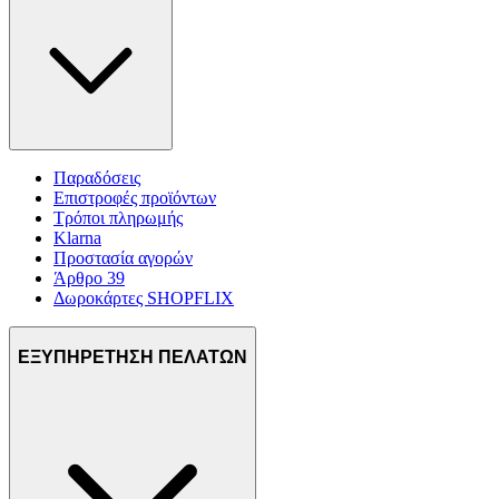
Παραδόσεις
Επιστροφές προϊόντων
Τρόποι πληρωμής
Klarna
Προστασία αγορών
Άρθρο 39
Δωροκάρτες SHOPFLIX
ΕΞΥΠΗΡΕΤΗΣΗ ΠΕΛΑΤΩΝ