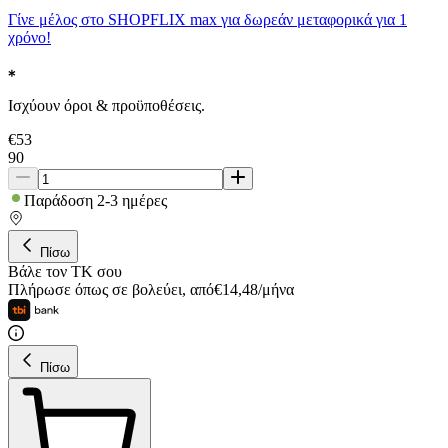
Γίνε μέλος στο SHOPFLIX max για δωρεάν μεταφορικά για 1
χρόνο!
Ισχύουν όροι & προϋποθέσεις.
€
53
90
Παράδοση 2-3 ημέρες
Πίσω
Βάλε τον ΤΚ σου
Πλήρωσε όπως σε βολεύει
,
από
€
14,48
/
μήνα
Πίσω