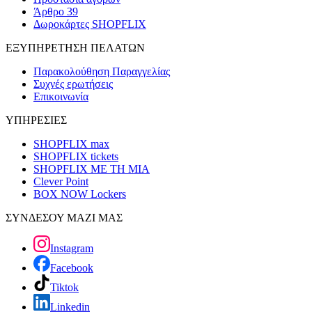
Άρθρο 39
Δωροκάρτες SHOPFLIX
ΕΞΥΠΗΡΕΤΗΣΗ ΠΕΛΑΤΩΝ
Παρακολούθηση Παραγγελίας
Συχνές ερωτήσεις
Επικοινωνία
ΥΠΗΡΕΣΙΕΣ
SHOPFLIX max
SHOPFLIX tickets
SHOPFLIX ΜΕ ΤΗ ΜΙΑ
Clever Point
BOX NOW Lockers
ΣΥΝΔΕΣΟΥ ΜΑΖΙ ΜΑΣ
Instagram
Facebook
Tiktok
Linkedin