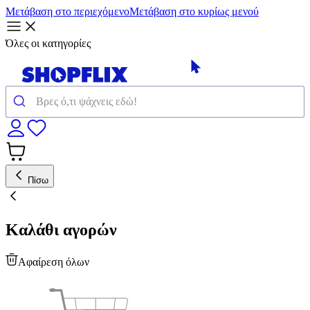
Μετάβαση στο περιεχόμενο
Μετάβαση στο κυρίως μενού
Όλες οι κατηγορίες
Πίσω
Καλάθι αγορών
Αφαίρεση όλων