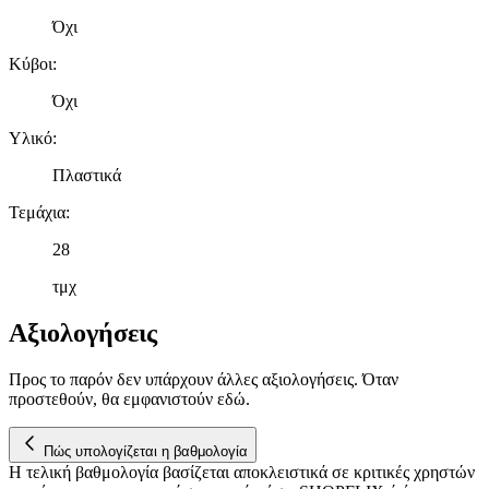
διαφημίσεις και περιεχόμενο, την καλύτερη εικόνα του κοινού
Όχι
μας και την ανάπτυξη προϊόντων. Επίσης, κοινοποιούμε
πληροφορίες σχετικά με την από μέρους σας χρήση της
Κύβοι
:
τοποθεσίας μας στους συνεργάτες μέσων κοινωνικής
Όχι
δικτύωσης, διαφημίσεων και ανάλυσης.
Υλικό
:
Πλαστικά
Τεμάχια
:
28
τμχ
Αξιολογήσεις
Προς το παρόν δεν υπάρχουν άλλες αξιολογήσεις. Όταν
προστεθούν, θα εμφανιστούν εδώ.
Πώς υπολογίζεται η βαθμολογία
Η τελική βαθμολογία βασίζεται αποκλειστικά σε κριτικές χρηστών