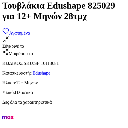
Τουβλάκια Edushape 825029
για 12+ Μηνών 28τμχ
Αγαπημένα
Σύγκρινέ το
Μοιράσου το
ΚΩΔΙΚΟΣ SKU
:
SF-10113681
Κατασκευαστής
:
Edushape
Ηλικία
:
12+ Μηνών
Υλικό
:
Πλαστικά
Δες όλα τα χαρακτηριστικά