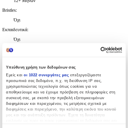
12+ Μηνών
Bristles
:
Όχι
Εκπαιδευτικά
:
Όχι
Αρίθμησης
:
Όχι
Υπεύθυνη χρήση των δεδομένων σας
Κύβοι
:
Εμείς και
οι 1022 συνεργάτες μας
επεξεργαζόμαστε
Όχι
προσωπικά σας δεδομένα, π.χ. τη διεύθυνση IP σας,
χρησιμοποιώντας τεχνολογία όπως cookies για να
Υλικό
:
αποθηκεύουμε και να έχουμε πρόσβαση σε πληροφορίες στη
Πλαστικά
συσκευή σας, με σκοπό την προβολή εξατομικευμένων
διαφημίσεων και περιεχομένου, τις μετρήσεις σχετικά με
Τεμάχια
:
διαφημίσεις και περιεχόμενο, την καλύτερη εικόνα του κοινού
μας και την ανάπτυξη προϊόντων. Έχετε τη δυνατότητα
28
επιλογής ως προς το ποιος χρησιμοποιεί τα δεδομένα σας και
για ποιους σκοπούς.
τμχ