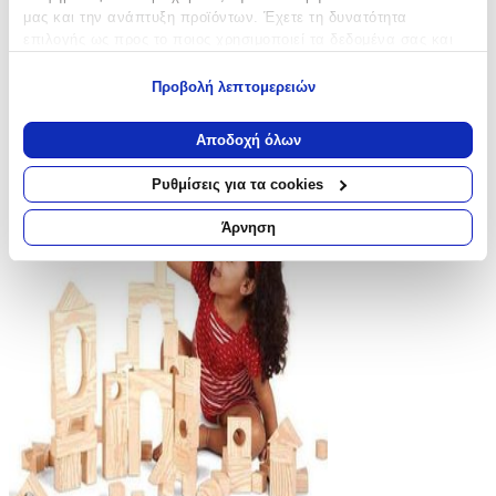
μας και την ανάπτυξη προϊόντων. Έχετε τη δυνατότητα
επιλογής ως προς το ποιος χρησιμοποιεί τα δεδομένα σας και
για ποιους σκοπούς.
Προβολή λεπτομερειών
Εάν μας επιτρέπετε, θα θέλαμε επίσης:
Να συλλέξουμε πληροφορίες σχετικά με τη γεωγραφική
Αποδοχή όλων
σας τοποθεσία, οι οποίες μπορεί να είναι ακριβείς σε
απόσταση μερικών μέτρων
Ρυθμίσεις για τα cookies
Να αναγνωρίσουμε τη συσκευή σας σαρώνοντας ενεργά
για συγκεκριμένα χαρακτηριστικά (δακτυλικό αποτύπωμα)
Άρνηση
Μάθετε περισσότερα σχετικά με τον τρόπο επεξεργασίας των
προσωπικών σας δεδομένων και καθορίστε τις προτιμήσεις σας
στην
ενότητα “Λεπτομέρειες”
. Μπορείτε να αλλάξετε ή να
ανακαλέσετε τη συγκατάθεσή σας ανά πάσα στιγμή από τη
Δήλωση Cookies.
Χρησιμοποιούμε cookies ώστε η τοποθεσία μας να λειτουργεί
σωστά, να εξατομικεύουμε περιεχόμενο και διαφημίσεις, να
παρέχουμε λειτουργίες μέσων κοινωνικής δικτύωσης και να
αναλύουμε την κυκλοφορία μας. Εμείς και οι 1022 συνεργάτες
μας επεξεργαζόμαστε προσωπικά σας δεδομένα, π.χ. τη
διεύθυνση IP σας, χρησιμοποιώντας τεχνολογία όπως cookies