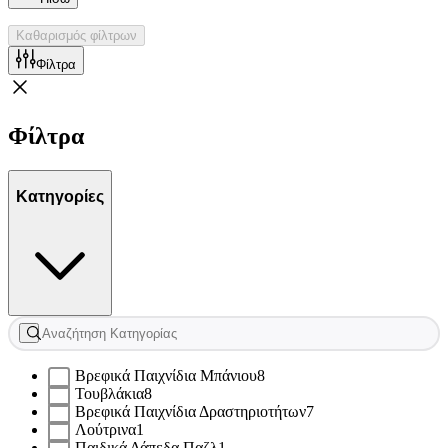
Καθαρισμός φίλτρων
Φίλτρα
Φίλτρα
Κατηγορίες
Βρεφικά Παιχνίδια Μπάνιου
8
Τουβλάκια
8
Βρεφικά Παιχνίδια Δραστηριοτήτων
7
Λούτρινα
1
Παιδικά Δάπεδα Παζλ
1