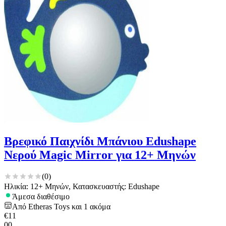
Βρεφικό Παιχνίδι Μπάνιου Edushape
Νερού Magic Mirror για 12+ Μηνών
(
0
)
Ηλικία: 12+ Μηνών, Κατασκευαστής: Edushape
Άμεσα διαθέσιμο
Από
Etheras Toys
και
1
ακόμα
€
11
00