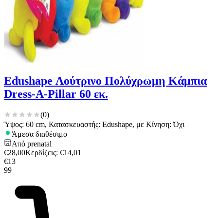
Edushape Λούτρινο Πολύχρωμη Κάμπια
Dress-A-Pillar 60 εκ.
(
0
)
Ύψος: 60 cm, Κατασκευαστής: Edushape, με Κίνηση: Όχι
Άμεσα διαθέσιμο
Από
prenatal
€
28,00
Κερδίζεις
: €
14,01
€
13
99