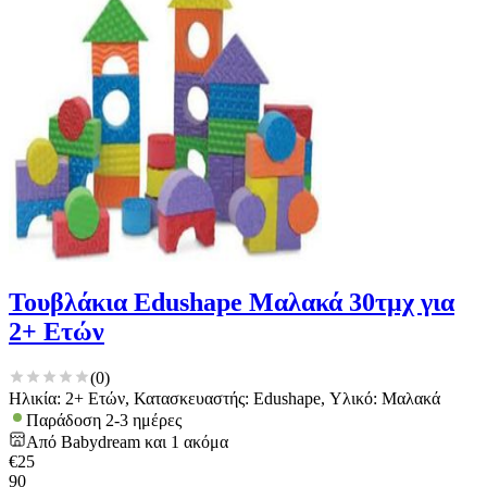
Τουβλάκια Edushape Μαλακά 30τμχ για
2+ Ετών
(
0
)
Ηλικία: 2+ Ετών, Κατασκευαστής: Edushape, Υλικό: Μαλακά
Παράδοση 2-3 ημέρες
Από
Babydream
και
1
ακόμα
€
25
90