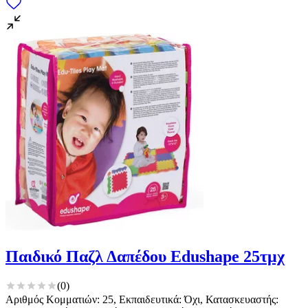
Παιδικό Παζλ Δαπέδου Edushape 25τμχ
(
0
)
Αριθμός Κομματιών: 25, Εκπαιδευτικά: Όχι, Κατασκευαστής: