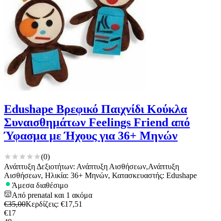
Edushape Βρεφικό Παιχνίδι Κούκλα
Συναισθημάτων Feelings Friend από
Ύφασμα με Ήχους για 36+ Μηνών
(
0
)
Ανάπτυξη Δεξιοτήτων: Ανάπτυξη Αισθήσεων,Ανάπτυξη
Αισθήσεων, Ηλικία: 36+ Μηνών, Κατασκευαστής: Edushape
Άμεσα διαθέσιμο
Από
prenatal
και
1
ακόμα
€
35,00
Κερδίζεις
: €
17,51
€
17