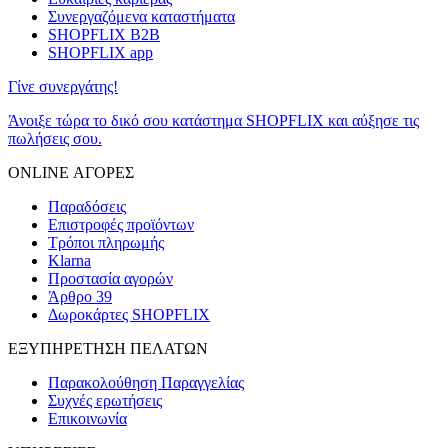
Συνεργαζόμενα καταστήματα
SHOPFLIX B2B
SHOPFLIX app
Γίνε συνεργάτης!
Άνοιξε τώρα το δικό σου κατάστημα SHOPFLIX και αύξησε τις
πωλήσεις σου.
ONLINE ΑΓΟΡΕΣ
Παραδόσεις
Επιστροφές προϊόντων
Τρόποι πληρωμής
Klarna
Προστασία αγορών
Άρθρο 39
Δωροκάρτες SHOPFLIX
ΕΞΥΠΗΡΕΤΗΣΗ ΠΕΛΑΤΩΝ
Παρακολούθηση Παραγγελίας
Συχνές ερωτήσεις
Επικοινωνία