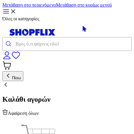
Μετάβαση στο περιεχόμενο
Μετάβαση στο κυρίως μενού
Όλες οι κατηγορίες
Πίσω
Καλάθι αγορών
Αφαίρεση όλων