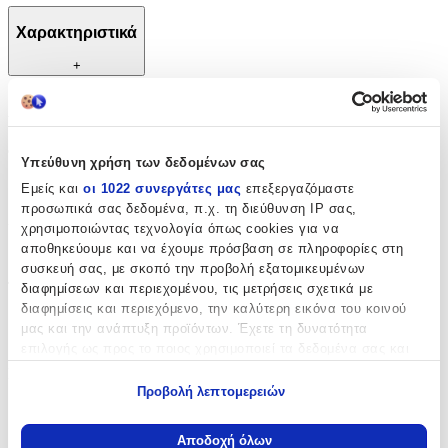
Χαρακτηριστικά
+
Χαρακτηριστικά
Φύλο
:
Υπεύθυνη χρήση των δεδομένων σας
Κορίτσι
Εμείς και
οι 1022 συνεργάτες μας
επεξεργαζόμαστε
προσωπικά σας δεδομένα, π.χ. τη διεύθυνση IP σας,
Χρώμα
:
χρησιμοποιώντας τεχνολογία όπως cookies για να
αποθηκεύουμε και να έχουμε πρόσβαση σε πληροφορίες στη
Λευκό
συσκευή σας, με σκοπό την προβολή εξατομικευμένων
Τεμάχια
:
διαφημίσεων και περιεχομένου, τις μετρήσεις σχετικά με
διαφημίσεις και περιεχόμενο, την καλύτερη εικόνα του κοινού
6
μας και την ανάπτυξη προϊόντων. Έχετε τη δυνατότητα
επιλογής ως προς το ποιος χρησιμοποιεί τα δεδομένα σας και
τμχ
για ποιους σκοπούς.
Περιεχόμενα
:
Προβολή λεπτομερειών
Εσώρουχο
Εάν μας επιτρέπετε, θα θέλαμε επίσης:
Να συλλέξουμε πληροφορίες σχετικά με τη γεωγραφική
Αποδοχή όλων
Πετσέτα