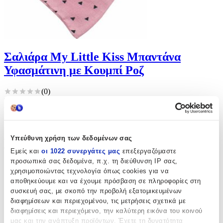
Σαλιάρα My Little Kiss Μπαντάνα
Υφασμάτινη με Κουμπί Ροζ
(
0
)
Είδος: Μπαντάνα, Κατασκευαστής: My Little Kiss, Κούμπωμα: με
Κουμπί, Υλικό: Ύφασμα, με Τσέπη: Όχι
Άμεσα διαθέσιμο
Από
Koukoutsa.gr
Υπεύθυνη χρήση των δεδομένων σας
€
10
00
Εμείς και
οι 1022 συνεργάτες μας
επεξεργαζόμαστε
προσωπικά σας δεδομένα, π.χ. τη διεύθυνση IP σας,
χρησιμοποιώντας τεχνολογία όπως cookies για να
αποθηκεύουμε και να έχουμε πρόσβαση σε πληροφορίες στη
συσκευή σας, με σκοπό την προβολή εξατομικευμένων
διαφημίσεων και περιεχομένου, τις μετρήσεις σχετικά με
διαφημίσεις και περιεχόμενο, την καλύτερη εικόνα του κοινού
μας και την ανάπτυξη προϊόντων. Έχετε τη δυνατότητα