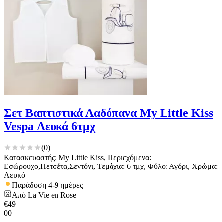
στη συσκευή σας, με σκοπό την προβολή εξατομικευμένων
διαφημίσεων και περιεχομένου, τις μετρήσεις σχετικά με
διαφημίσεις και περιεχόμενο, την καλύτερη εικόνα του κοινού
μας και την ανάπτυξη προϊόντων. Επίσης, κοινοποιούμε
πληροφορίες σχετικά με την από μέρους σας χρήση της
τοποθεσίας μας στους συνεργάτες μέσων κοινωνικής
δικτύωσης, διαφημίσεων και ανάλυσης.
Σετ Βαπτιστικά Λαδόπανα My Little Kiss
Vespa Λευκά 6τμχ
(
0
)
Κατασκευαστής: My Little Kiss, Περιεχόμενα:
Εσώρουχο,Πετσέτα,Σεντόνι, Τεμάχια: 6 τμχ, Φύλο: Αγόρι, Χρώμα:
Λευκό
Παράδοση 4-9 ημέρες
Από
La Vie en Rose
€
49
00