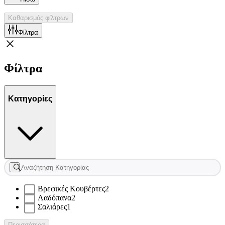
Καθαρισμός φίλτρων
Φίλτρα
Φίλτρα
Κατηγορίες
Βρεφικές Κουβέρτες
2
Λαδόπανα
2
Σαλιάρες
1
Περισσότερα