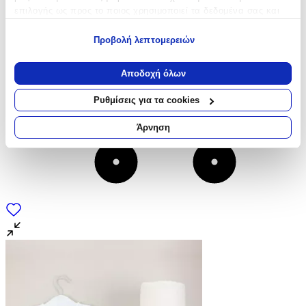
επιλογής ως προς το ποιος χρησιμοποιεί τα δεδομένα σας και
για ποιους σκοπούς.
Προβολή λεπτομερειών
Εάν μας επιτρέπετε, θα θέλαμε επίσης:
Να συλλέξουμε πληροφορίες σχετικά με τη γεωγραφική
Αποδοχή όλων
σας τοποθεσία, οι οποίες μπορεί να είναι ακριβείς σε
απόσταση μερικών μέτρων
Ρυθμίσεις για τα cookies
Να αναγνωρίσουμε τη συσκευή σας σαρώνοντας ενεργά
για συγκεκριμένα χαρακτηριστικά (δακτυλικό αποτύπωμα)
Άρνηση
Μάθετε περισσότερα σχετικά με τον τρόπο επεξεργασίας των
προσωπικών σας δεδομένων και καθορίστε τις προτιμήσεις σας
στην
ενότητα “Λεπτομέρειες”
. Μπορείτε να αλλάξετε ή να
ανακαλέσετε τη συγκατάθεσή σας ανά πάσα στιγμή από τη
Δήλωση Cookies.
Χρησιμοποιούμε cookies ώστε η τοποθεσία μας να λειτουργεί
σωστά, να εξατομικεύουμε περιεχόμενο και διαφημίσεις, να
παρέχουμε λειτουργίες μέσων κοινωνικής δικτύωσης και να
αναλύουμε την κυκλοφορία μας. Εμείς και οι 1022 συνεργάτες
μας επεξεργαζόμαστε προσωπικά σας δεδομένα, π.χ. τη
διεύθυνση IP σας, χρησιμοποιώντας τεχνολογία όπως cookies
για να αποθηκεύουμε και να έχουμε πρόσβαση σε πληροφορίες