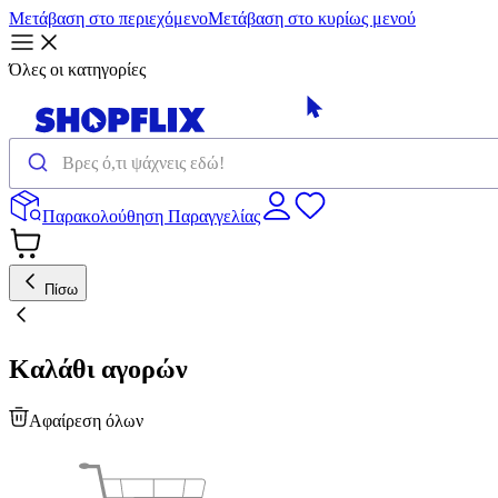
Μετάβαση στο περιεχόμενο
Μετάβαση στο κυρίως μενού
Όλες οι κατηγορίες
Παρακολούθηση Παραγγελίας
Πίσω
Καλάθι αγορών
Αφαίρεση όλων