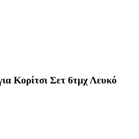
για Κορίτσι Σετ 6τμχ Λευκό