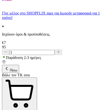
Γίνε μέλος στο SHOPFLIX max για δωρεάν μεταφορικά για 1
χρόνο!
Ισχύουν όροι & προϋποθέσεις.
€
7
95
Παράδοση 2-3 ημέρες
Πίσω
Βάλε τον ΤΚ σου