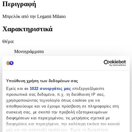
Περιγραφή
Μπρελόκ από την Legami Milano
Χαρακτηριστικά
Θέμα
:
Μονογράμματα
Τύπος
:
Μπρελόκ
Υπεύθυνη χρήση των δεδομένων σας
Υλικό
:
Εμείς και
οι 1022 συνεργάτες μας
επεξεργαζόμαστε
Δερμάτινο
προσωπικά σας δεδομένα, π.χ. τη διεύθυνση IP σας,
χρησιμοποιώντας τεχνολογία όπως cookies για να
Κατασκευαστής
:
αποθηκεύουμε και να έχουμε πρόσβαση σε πληροφορίες στη
Legami Milano
συσκευή σας, με σκοπό την προβολή εξατομικευμένων
διαφημίσεων και περιεχομένου, τις μετρήσεις σχετικά με
διαφημίσεις και περιεχόμενο, την καλύτερη εικόνα του κοινού
Χαρακτηριστικά
μας και την ανάπτυξη προϊόντων. Έχετε τη δυνατότητα