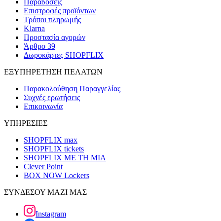
Παραδόσεις
Επιστροφές προϊόντων
Τρόποι πληρωμής
Klarna
Προστασία αγορών
Άρθρο 39
Δωροκάρτες SHOPFLIX
ΕΞΥΠΗΡΕΤΗΣΗ ΠΕΛΑΤΩΝ
Παρακολούθηση Παραγγελίας
Συχνές ερωτήσεις
Επικοινωνία
ΥΠΗΡΕΣΙΕΣ
SHOPFLIX max
SHOPFLIX tickets
SHOPFLIX ΜΕ ΤΗ ΜΙΑ
Clever Point
BOX NOW Lockers
ΣΥΝΔΕΣΟΥ ΜΑΖΙ ΜΑΣ
Instagram