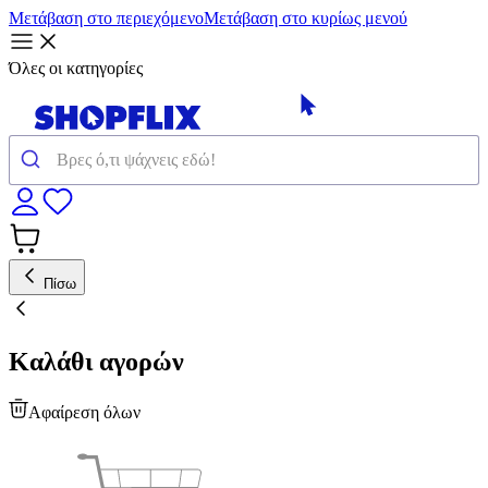
Μετάβαση στο περιεχόμενο
Μετάβαση στο κυρίως μενού
Όλες οι κατηγορίες
Πίσω
Καλάθι αγορών
Αφαίρεση όλων