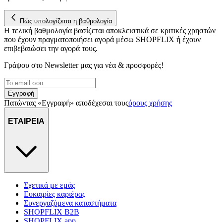
στη συσκευή σας, με σκοπό την προβολή εξατομικευμένων
διαφημίσεων και περιεχομένου, τις μετρήσεις σχετικά με
Πώς υπολογίζεται η βαθμολογία
διαφημίσεις και περιεχόμενο, την καλύτερη εικόνα του κοινού
Η τελική βαθμολογία βασίζεται αποκλειστικά σε κριτικές χρηστών
μας και την ανάπτυξη προϊόντων. Επίσης, κοινοποιούμε
που έχουν πραγματοποιήσει αγορά μέσω SHOPFLIX ή έχουν
πληροφορίες σχετικά με την από μέρους σας χρήση της
επιβεβαιώσει την αγορά τους.
τοποθεσίας μας στους συνεργάτες μέσων κοινωνικής
Γράψου στο Νewsletter μας για νέα & προσφορές!
δικτύωσης, διαφημίσεων και ανάλυσης.
Εγγραφή
Πατώντας «Εγγραφή» αποδέχεσαι τους
όρους χρήσης
ΕΤΑΙΡΕΙΑ
Σχετικά με εμάς
Ευκαιρίες καριέρας
Συνεργαζόμενα καταστήματα
SHOPFLIX B2B
SHOPFLIX app