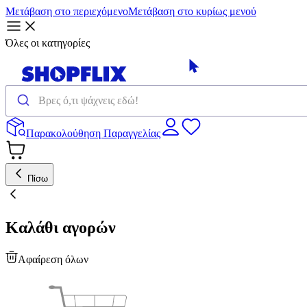
Μετάβαση στο περιεχόμενο
Μετάβαση στο κυρίως μενού
Όλες οι κατηγορίες
Παρακολούθηση Παραγγελίας
Πίσω
Καλάθι αγορών
Αφαίρεση όλων