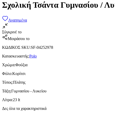
Σχολική Τσάντα Γυμνασίου / Λυ
Αγαπημένα
Σύγκρινέ το
Μοιράσου το
ΚΩΔΙΚΟΣ SKU
:
SF-04252978
Κατασκευαστής
:
Polo
Χρώμα
:
Φούξια
Φύλο
:
Κορίτσι
Τύπος
:
Πλάτης
Τάξη
:
Γυμνασίου - Λυκείου
Λίτρα
:
23 lt
Δες όλα τα χαρακτηριστικά