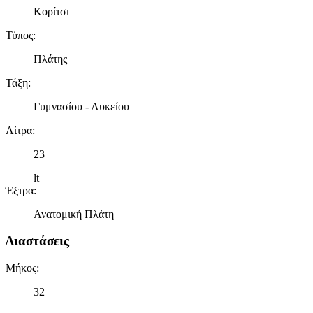
Κορίτσι
Τύπος
:
Πλάτης
Τάξη
:
Γυμνασίου - Λυκείου
Λίτρα
:
23
lt
Έξτρα
:
Ανατομική Πλάτη
Διαστάσεις
Μήκος
:
32