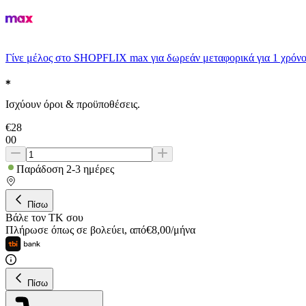
Γίνε μέλος στο SHOPFLIX max για δωρεάν μεταφορικά για 1 χρόνο
Ισχύουν όροι & προϋποθέσεις.
€
28
00
Παράδοση 2-3 ημέρες
Πίσω
Βάλε τον ΤΚ σου
Πλήρωσε όπως σε βολεύει
,
από
€
8,00
/
μήνα
Πίσω