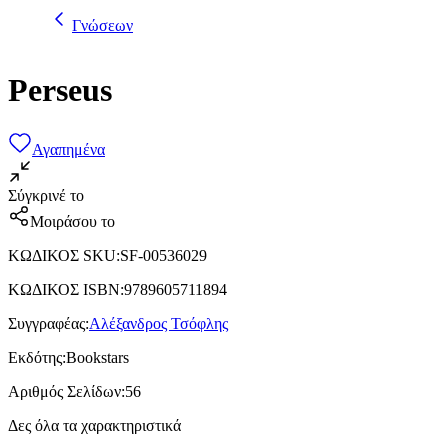
Γνώσεων
Perseus
Αγαπημένα
Σύγκρινέ το
Μοιράσου το
ΚΩΔΙΚΟΣ SKU
:
SF-00536029
ΚΩΔΙΚΟΣ ISBN
:
9789605711894
Συγγραφέας
:
Αλέξανδρος Τσόφλης
Εκδότης
:
Bookstars
Αριθμός Σελίδων
:
56
Δες όλα τα χαρακτηριστικά