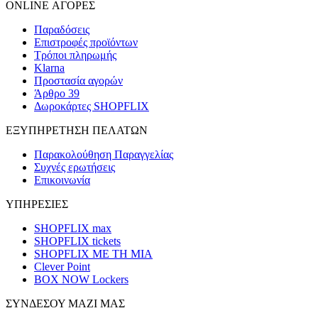
ONLINE ΑΓΟΡΕΣ
Παραδόσεις
Επιστροφές προϊόντων
Τρόποι πληρωμής
Klarna
Προστασία αγορών
Άρθρο 39
Δωροκάρτες SHOPFLIX
ΕΞΥΠΗΡΕΤΗΣΗ ΠΕΛΑΤΩΝ
Παρακολούθηση Παραγγελίας
Συχνές ερωτήσεις
Επικοινωνία
ΥΠΗΡΕΣΙΕΣ
SHOPFLIX max
SHOPFLIX tickets
SHOPFLIX ΜΕ ΤΗ ΜΙΑ
Clever Point
BOX NOW Lockers
ΣΥΝΔΕΣΟΥ ΜΑΖΙ ΜΑΣ