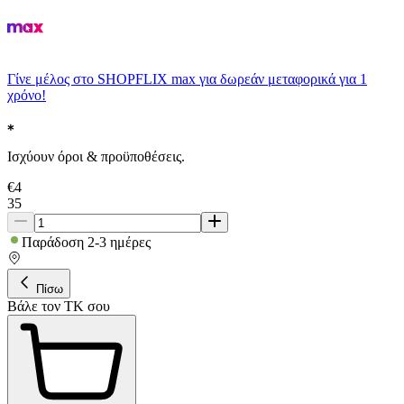
Γίνε μέλος στο SHOPFLIX max για δωρεάν μεταφορικά για 1
χρόνο!
Ισχύουν όροι & προϋποθέσεις.
€
4
35
Παράδοση 2-3 ημέρες
Πίσω
Βάλε τον ΤΚ σου