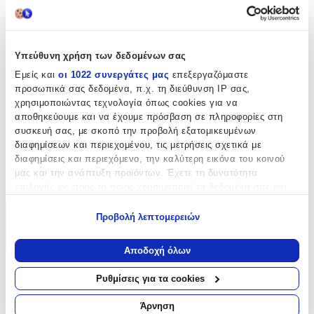
Αριθμός Σελίδων
:
56
Διαστάσεις
:
Υπεύθυνη χρήση των δεδομένων σας
Εμείς και
οι 1022 συνεργάτες μας
επεξεργαζόμαστε
21x14
προσωπικά σας δεδομένα, π.χ. τη διεύθυνση IP σας,
cm
χρησιμοποιώντας τεχνολογία όπως cookies για να
Χαρτί Εξωφύλλου
:
αποθηκεύουμε και να έχουμε πρόσβαση σε πληροφορίες στη
συσκευή σας, με σκοπό την προβολή εξατομικευμένων
Μαλακό Εξώφυλλο
διαφημίσεων και περιεχομένου, τις μετρήσεις σχετικά με
διαφημίσεις και περιεχόμενο, την καλύτερη εικόνα του κοινού
ISBN
:
μας και την ανάπτυξη προϊόντων. Έχετε τη δυνατότητα
9789605711894
επιλογής ως προς το ποιος χρησιμοποιεί τα δεδομένα σας και
για ποιους σκοπούς.
Προβολή λεπτομερειών
Χαρακτηριστικά
Εάν μας επιτρέπετε, θα θέλαμε επίσης:
+
Να συλλέξουμε πληροφορίες σχετικά με τη γεωγραφική
Αποδοχή όλων
σας τοποθεσία, οι οποίες μπορεί να είναι ακριβείς σε
Χαρακτηριστικά
απόσταση μερικών μέτρων
Ρυθμίσεις για τα cookies
Να αναγνωρίσουμε τη συσκευή σας σαρώνοντας ενεργά
για συγκεκριμένα χαρακτηριστικά (δακτυλικό αποτύπωμα)
Συγγραφέας
:
Άρνηση