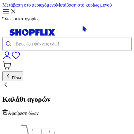
Μετάβαση στο περιεχόμενο
Μετάβαση στο κυρίως μενού
Όλες οι κατηγορίες
Πίσω
Καλάθι αγορών
Αφαίρεση όλων