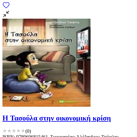
Η Τασούλα στην οικονομική κρίση
(
0
)
ISBN: 9789606815461, Συγγραφέας: Αλέξανδρος Τσόφλης