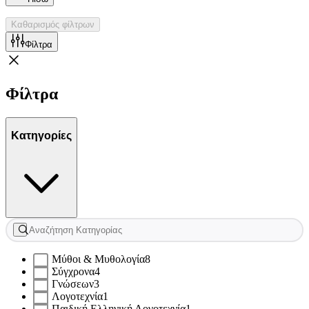
Καθαρισμός φίλτρων
Φίλτρα
Φίλτρα
Κατηγορίες
Μύθοι & Μυθολογία
8
Σύγχρονα
4
Γνώσεων
3
Λογοτεχνία
1
Παιδική Ελληνική Λογοτεχνία
1