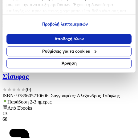
μας και την ανάπτυξη προϊόντων. Έχετε τη δυνατότητα
επιλογής ως προς το ποιος χρησιμοποιεί τα δεδομένα σας και
για ποιους σκοπούς.
Προβολή λεπτομερειών
Εάν μας επιτρέπετε, θα θέλαμε επίσης:
Να συλλέξουμε πληροφορίες σχετικά με τη γεωγραφική
Αποδοχή όλων
σας τοποθεσία, οι οποίες μπορεί να είναι ακριβείς σε
απόσταση μερικών μέτρων
Ρυθμίσεις για τα cookies
Να αναγνωρίσουμε τη συσκευή σας σαρώνοντας ενεργά
για συγκεκριμένα χαρακτηριστικά (δακτυλικό αποτύπωμα)
Άρνηση
Μάθετε περισσότερα σχετικά με τον τρόπο επεξεργασίας των
προσωπικών σας δεδομένων και καθορίστε τις προτιμήσεις σας
Σίσυφος
στην
ενότητα “Λεπτομέρειες”
. Μπορείτε να αλλάξετε ή να
ανακαλέσετε τη συγκατάθεσή σας ανά πάσα στιγμή από τη
(
0
)
Δήλωση Cookies.
ISBN: 9789605710606, Συγγραφέας: Αλέξανδρος Τσόφλης
Παράδοση 2-3 ημέρες
Χρησιμοποιούμε cookies ώστε η τοποθεσία μας να λειτουργεί
Από
Ebooks
σωστά, να εξατομικεύουμε περιεχόμενο και διαφημίσεις, να
€
3
παρέχουμε λειτουργίες μέσων κοινωνικής δικτύωσης και να
68
αναλύουμε την κυκλοφορία μας. Εμείς και οι 1022 συνεργάτες
μας επεξεργαζόμαστε προσωπικά σας δεδομένα, π.χ. τη
διεύθυνση IP σας, χρησιμοποιώντας τεχνολογία όπως cookies