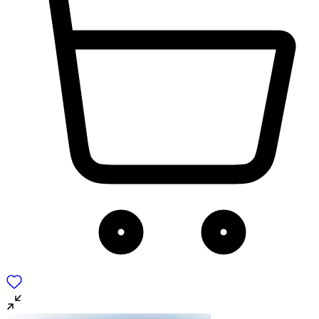
για να αποθηκεύουμε και να έχουμε πρόσβαση σε πληροφορίες
στη συσκευή σας, με σκοπό την προβολή εξατομικευμένων
διαφημίσεων και περιεχομένου, τις μετρήσεις σχετικά με
διαφημίσεις και περιεχόμενο, την καλύτερη εικόνα του κοινού
μας και την ανάπτυξη προϊόντων. Επίσης, κοινοποιούμε
πληροφορίες σχετικά με την από μέρους σας χρήση της
τοποθεσίας μας στους συνεργάτες μέσων κοινωνικής
δικτύωσης, διαφημίσεων και ανάλυσης.