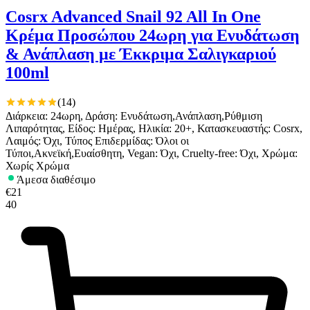
για να αποθηκεύουμε και να έχουμε πρόσβαση σε πληροφορίες
Cosrx Advanced Snail 92 All In One
στη συσκευή σας, με σκοπό την προβολή εξατομικευμένων
Κρέμα Προσώπου 24ωρη για Ενυδάτωση
διαφημίσεων και περιεχομένου, τις μετρήσεις σχετικά με
& Ανάπλαση με Έκκριμα Σαλιγκαριού
διαφημίσεις και περιεχόμενο, την καλύτερη εικόνα του κοινού
μας και την ανάπτυξη προϊόντων. Επίσης, κοινοποιούμε
100ml
πληροφορίες σχετικά με την από μέρους σας χρήση της
τοποθεσίας μας στους συνεργάτες μέσων κοινωνικής
(
14
)
δικτύωσης, διαφημίσεων και ανάλυσης.
Διάρκεια: 24ωρη, Δράση: Ενυδάτωση,Ανάπλαση,Ρύθμιση
Λιπαρότητας, Είδος: Ημέρας, Ηλικία: 20+, Κατασκευαστής: Cosrx,
Λαιμός: Όχι, Τύπος Επιδερμίδας: Όλοι οι
Τύποι,Ακνεϊκή,Ευαίσθητη, Vegan: Όχι, Cruelty-free: Όχι, Χρώμα:
Χωρίς Χρώμα
Άμεσα διαθέσιμο
€
21
40