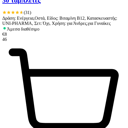
30 ταμπλέτες
(
31
)
Δράση: Ενέργεια,Οστά, Είδος: Βιταμίνη B12, Κατασκευαστής:
UNI-PHARMA, Σετ: Όχι, Χρήση: για Άνδρες,για Γυναίκες
Άμεσα διαθέσιμο
€
8
46