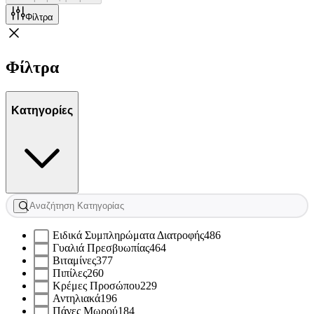
Φίλτρα
Φίλτρα
Κατηγορίες
Ειδικά Συμπληρώματα Διατροφής
486
Γυαλιά Πρεσβυωπίας
464
Βιταμίνες
377
Πιπίλες
260
Κρέμες Προσώπου
229
Αντηλιακά
196
Πάνες Μωρού
184