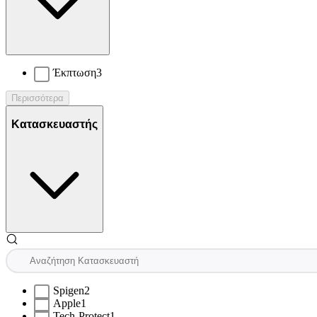
Έκπτωση
3
Περισσότερα
Κατασκευαστής
Spigen
2
Apple
1
Tech-Protect
1