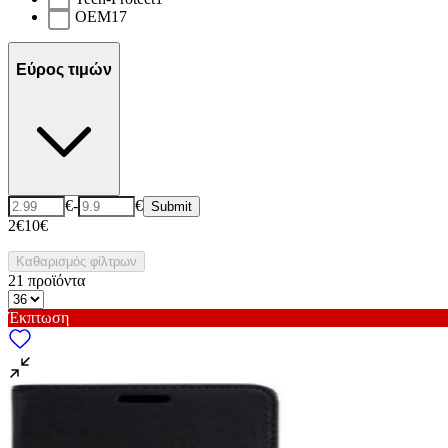
OEM
17
Εύρος τιμών
€
-
€
Submit
2€
10€
Καθαρισμός φίλτρων
21
προϊόντα
Έκπτωση