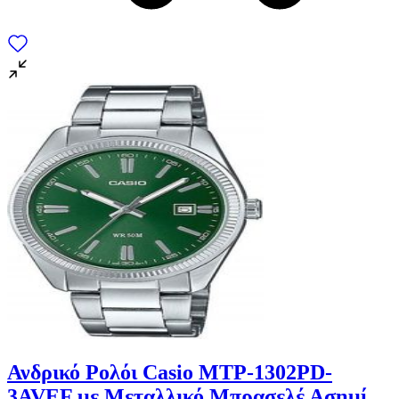
Ανδρικό Ρολόι Casio MTP-1302PD-
3AVEF με Μεταλλικό Μπρασελέ Ασημί