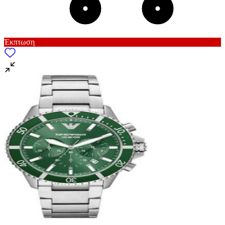
για να αποθηκεύουμε και να έχουμε πρόσβαση σε πληροφορίες
στη συσκευή σας, με σκοπό την προβολή εξατομικευμένων
διαφημίσεων και περιεχομένου, τις μετρήσεις σχετικά με
διαφημίσεις και περιεχόμενο, την καλύτερη εικόνα του κοινού
Έκπτωση
μας και την ανάπτυξη προϊόντων. Επίσης, κοινοποιούμε
πληροφορίες σχετικά με την από μέρους σας χρήση της
τοποθεσίας μας στους συνεργάτες μέσων κοινωνικής
δικτύωσης, διαφημίσεων και ανάλυσης.