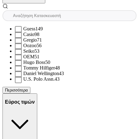
Guess
149
Casio
98
Gregio
71
Oozoo
56
Seiko
53
OEM
51
Hugo Boss
50
Tommy Hilfiger
48
Daniel Wellington
43
U.S. Polo Assn.
43
Περισσότερα
Εύρος τιμών