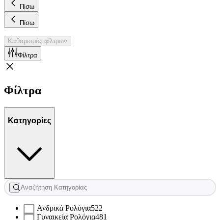
Πίσω
Πίσω
Καθαρισμός φίλτρων
Φίλτρα
Φίλτρα
Κατηγορίες
Ανδρικά Ρολόγια
522
Γυναικεία Ρολόγια
481