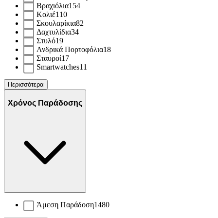
Βραχιόλια
154
Κολιέ
110
Σκουλαρίκια
82
Δαχτυλίδια
34
Στυλό
19
Ανδρικά Πορτοφόλια
18
Σταυροί
17
Smartwatches
11
Περισσότερα
Χρόνος Παράδοσης
Άμεση Παράδοση
1480