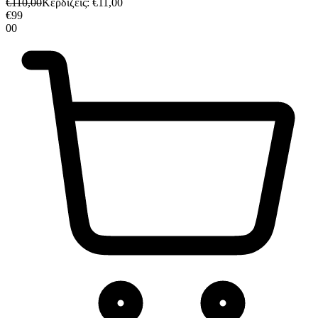
€
110,00
Κερδίζεις
: €
11,00
€
99
00