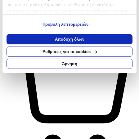
(
0
)
μας και την ανάπτυξη προϊόντων. Έχετε τη δυνατότητα
Καράτια: 9Κ, Κατασκευαστής: Very Gavello
επιλογής ως προς το ποιος χρησιμοποιεί τα δεδομένα σας και
Άμεσα διαθέσιμο
για ποιους σκοπούς.
€
395
00
Προβολή λεπτομερειών
Εάν μας επιτρέπετε, θα θέλαμε επίσης:
Να συλλέξουμε πληροφορίες σχετικά με τη γεωγραφική
Αποδοχή όλων
σας τοποθεσία, οι οποίες μπορεί να είναι ακριβείς σε
απόσταση μερικών μέτρων
Ρυθμίσεις για τα cookies
Να αναγνωρίσουμε τη συσκευή σας σαρώνοντας ενεργά
για συγκεκριμένα χαρακτηριστικά (δακτυλικό αποτύπωμα)
Άρνηση
Μάθετε περισσότερα σχετικά με τον τρόπο επεξεργασίας των
προσωπικών σας δεδομένων και καθορίστε τις προτιμήσεις σας
στην
ενότητα “Λεπτομέρειες”
. Μπορείτε να αλλάξετε ή να
ανακαλέσετε τη συγκατάθεσή σας ανά πάσα στιγμή από τη
Δήλωση Cookies.
Χρησιμοποιούμε cookies ώστε η τοποθεσία μας να λειτουργεί
σωστά, να εξατομικεύουμε περιεχόμενο και διαφημίσεις, να
παρέχουμε λειτουργίες μέσων κοινωνικής δικτύωσης και να
αναλύουμε την κυκλοφορία μας. Εμείς και οι 1022 συνεργάτες
μας επεξεργαζόμαστε προσωπικά σας δεδομένα, π.χ. τη
διεύθυνση IP σας, χρησιμοποιώντας τεχνολογία όπως cookies