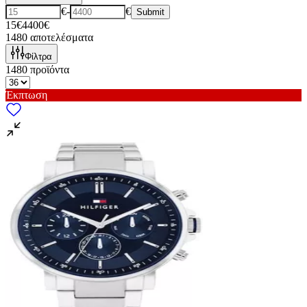
€
-
€
Submit
15€
4400€
1480
αποτελέσματα
Φίλτρα
1480
προϊόντα
Έκπτωση