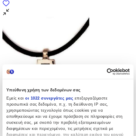
Υπεύθυνη χρήση των δεδομένων σας
Εμείς και
οι 1022 συνεργάτες μας
επεξεργαζόμαστε
προσωπικά σας δεδομένα, π.χ. τη διεύθυνση IP σας,
χρησιμοποιώντας τεχνολογία όπως cookies για να
Σταυρός Very Gavello VPTA-X-R1 από
αποθηκεύουμε και να έχουμε πρόσβαση σε πληροφορίες στη
Χρυσό 9Κ με Κορδόνι
συσκευή σας, με σκοπό την προβολή εξατομικευμένων
διαφημίσεων και περιεχομένου, τις μετρήσεις σχετικά με
διαφημίσεις και περιεχόμενο, την καλύτερη εικόνα του κοινού