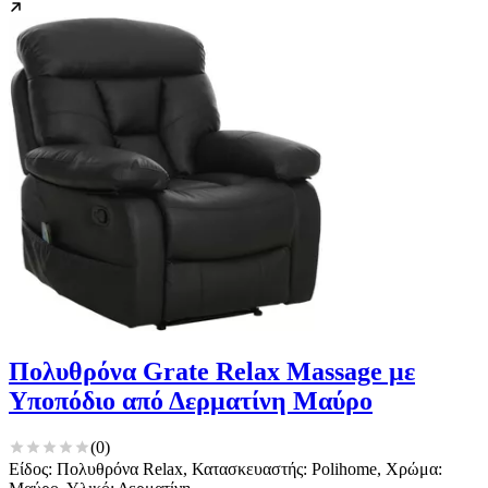
Πολυθρόνα Grate Relax Massage με
Υποπόδιο από Δερματίνη Μαύρο
(
0
)
Είδος: Πολυθρόνα Relax, Κατασκευαστής: Polihome, Χρώμα: