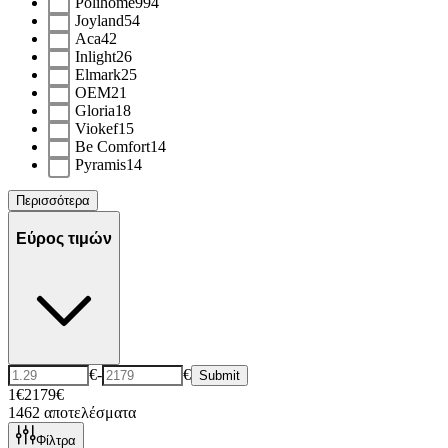
Polihome
994
Joyland
54
Aca
42
Inlight
26
Elmark
25
OEM
21
Gloria
18
Viokef
15
Be Comfort
14
Pyramis
14
Περισσότερα
Εύρος τιμών
€
-
€
Submit
1€
2179€
1462
αποτελέσματα
Φίλτρα