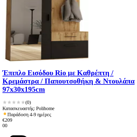
Έπιπλο Εισόδου Rio με Καθρέπτη /
Κρεμάστρα / Παπουτσοθήκη & Ντουλάπα
97x30x195cm
(
0
)
Κατασκευαστής: Polihome
Παράδοση 4-9 ημέρες
€
209
00