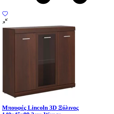
Μπουφές Lincoln 3D Ξύλινος