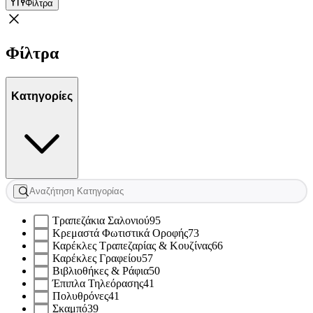
Φίλτρα
Φίλτρα
Κατηγορίες
Τραπεζάκια Σαλονιού
95
Κρεμαστά Φωτιστικά Οροφής
73
Καρέκλες Τραπεζαρίας & Κουζίνας
66
Καρέκλες Γραφείου
57
Βιβλιοθήκες & Ράφια
50
Έπιπλα Τηλεόρασης
41
Πολυθρόνες
41
Σκαμπό
39