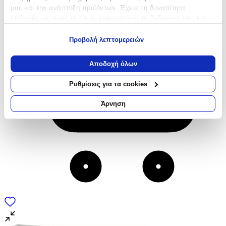
μας και την ανάπτυξη προϊόντων. Έχετε τη δυνατότητα
επιλογής ως προς το ποιος χρησιμοποιεί τα δεδομένα σας και
για ποιους σκοπούς.
Προβολή λεπτομερειών
Εάν μας επιτρέπετε, θα θέλαμε επίσης:
Να συλλέξουμε πληροφορίες σχετικά με τη γεωγραφική
Αποδοχή όλων
σας τοποθεσία, οι οποίες μπορεί να είναι ακριβείς σε
απόσταση μερικών μέτρων
Ρυθμίσεις για τα cookies
Να αναγνωρίσουμε τη συσκευή σας σαρώνοντας ενεργά
για συγκεκριμένα χαρακτηριστικά (δακτυλικό αποτύπωμα)
Άρνηση
Μάθετε περισσότερα σχετικά με τον τρόπο επεξεργασίας των
προσωπικών σας δεδομένων και καθορίστε τις προτιμήσεις σας
στην
ενότητα “Λεπτομέρειες”
. Μπορείτε να αλλάξετε ή να
ανακαλέσετε τη συγκατάθεσή σας ανά πάσα στιγμή από τη
Δήλωση Cookies.
Χρησιμοποιούμε cookies ώστε η τοποθεσία μας να λειτουργεί
σωστά, να εξατομικεύουμε περιεχόμενο και διαφημίσεις, να
παρέχουμε λειτουργίες μέσων κοινωνικής δικτύωσης και να
αναλύουμε την κυκλοφορία μας. Εμείς και οι 1022 συνεργάτες
μας επεξεργαζόμαστε προσωπικά σας δεδομένα, π.χ. τη
διεύθυνση IP σας, χρησιμοποιώντας τεχνολογία όπως cookies