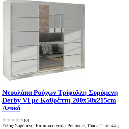
για να αποθηκεύουμε και να έχουμε πρόσβαση σε πληροφορίες
στη συσκευή σας, με σκοπό την προβολή εξατομικευμένων
διαφημίσεων και περιεχομένου, τις μετρήσεις σχετικά με
διαφημίσεις και περιεχόμενο, την καλύτερη εικόνα του κοινού
μας και την ανάπτυξη προϊόντων. Επίσης, κοινοποιούμε
πληροφορίες σχετικά με την από μέρους σας χρήση της
τοποθεσίας μας στους συνεργάτες μέσων κοινωνικής
δικτύωσης, διαφημίσεων και ανάλυσης.
Ντουλάπα Ρούχων Τρίφυλλη Συρόμενη
Derby VI με Καθρέπτη 200x58x215cm
Λευκό
(
0
)
Είδος: Συρόμενη, Κατασκευαστής: Polihome, Τύπος: Τρίφυλλη