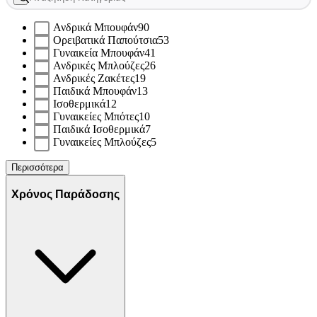
Ανδρικά Μπουφάν
90
Ορειβατικά Παπούτσια
53
Γυναικεία Μπουφάν
41
Ανδρικές Μπλούζες
26
Ανδρικές Ζακέτες
19
Παιδικά Μπουφάν
13
Ισοθερμικά
12
Γυναικείες Μπότες
10
Παιδικά Ισοθερμικά
7
Γυναικείες Μπλούζες
5
Περισσότερα
Χρόνος Παράδοσης