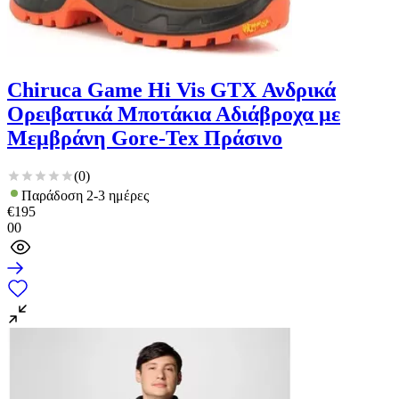
Chiruca Game Hi Vis GTX Ανδρικά
Ορειβατικά Μποτάκια Αδιάβροχα με
Μεμβράνη Gore-Tex Πράσινο
(
0
)
Παράδοση 2-3 ημέρες
€
195
00