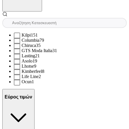
Kilpi
151
Columbia
79
Chiruca
35
GTS Moda Italia
31
Lasting
21
Asolo
19
Lhotse
9
Kimberfeel
8
Life Line
2
Ocun
1
Εύρος τιμών