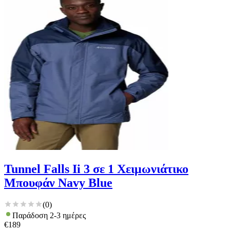
για να αποθηκεύουμε και να έχουμε πρόσβαση σε πληροφορίες
στη συσκευή σας, με σκοπό την προβολή εξατομικευμένων
διαφημίσεων και περιεχομένου, τις μετρήσεις σχετικά με
διαφημίσεις και περιεχόμενο, την καλύτερη εικόνα του κοινού
μας και την ανάπτυξη προϊόντων. Επίσης, κοινοποιούμε
πληροφορίες σχετικά με την από μέρους σας χρήση της
τοποθεσίας μας στους συνεργάτες μέσων κοινωνικής
δικτύωσης, διαφημίσεων και ανάλυσης.
Tunnel Falls Ii 3 σε 1 Χειμωνιάτικο
Μπουφάν Navy Blue
(
0
)
Παράδοση 2-3 ημέρες
€
189