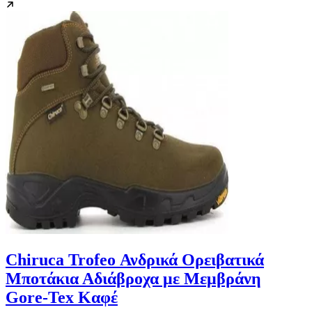
Chiruca Trofeo Ανδρικά Ορειβατικά
Μποτάκια Αδιάβροχα με Μεμβράνη
Gore-Tex Καφέ