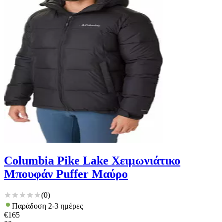
Columbia Pike Lake Χειμωνιάτικο
Μπουφάν Puffer Μαύρο
(
0
)
Παράδοση 2-3 ημέρες
€
165