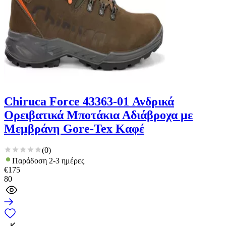
Chiruca Force 43363-01 Ανδρικά
Ορειβατικά Μποτάκια Αδιάβροχα με
Μεμβράνη Gore-Tex Καφέ
(
0
)
Παράδοση 2-3 ημέρες
€
175
80