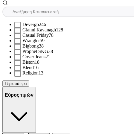
Devergo
246
Gianni Kavanagh
128
Casual Friday
78
Wrangler
59
Bigbong
38
Prophet SKG
38
Cover Jeans
21
Biston
18
Blend
16
Religion
13
Περισσότερα
Εύρος τιμών