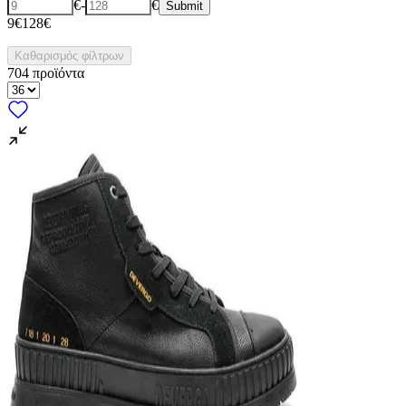
€
-
€
Submit
9€
128€
Καθαρισμός φίλτρων
704
προϊόντα