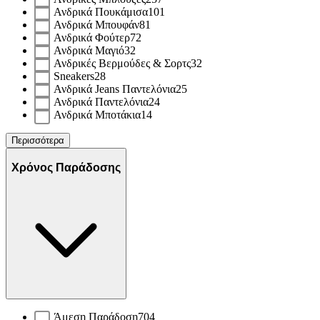
Ανδρικά Πουκάμισα
101
Ανδρικά Μπουφάν
81
Ανδρικά Φούτερ
72
Ανδρικά Μαγιό
32
Ανδρικές Βερμούδες & Σορτς
32
Sneakers
28
Ανδρικά Jeans Παντελόνια
25
Ανδρικά Παντελόνια
24
Ανδρικά Μποτάκια
14
Περισσότερα
Χρόνος Παράδοσης
Άμεση Παράδοση
704