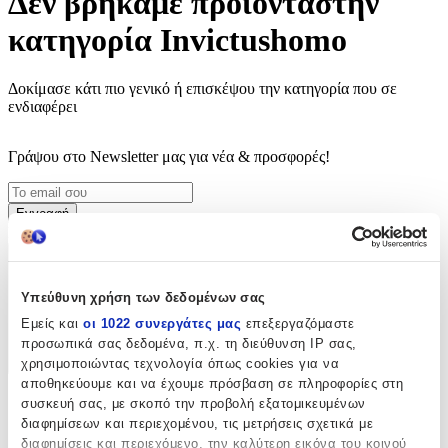
Δεν βρήκαμε προϊόντα
στην
κατηγορία
Invictushomo
Δοκίμασε κάτι πιο γενικό ή επισκέψου την κατηγορία που σε
ενδιαφέρει
Γράψου στο Νewsletter μας για νέα & προσφορές!
Εγγραφή
Πατώντας «Εγγραφή» αποδέχεσαι τους
όρους χρήσης
ΕΤΑΙΡΕΙΑ
Υπεύθυνη χρήση των δεδομένων σας
Εμείς και
οι 1022 συνεργάτες μας
επεξεργαζόμαστε
προσωπικά σας δεδομένα, π.χ. τη διεύθυνση IP σας,
χρησιμοποιώντας τεχνολογία όπως cookies για να
αποθηκεύουμε και να έχουμε πρόσβαση σε πληροφορίες στη
Σχετικά με εμάς
συσκευή σας, με σκοπό την προβολή εξατομικευμένων
Ευκαιρίες καριέρας
διαφημίσεων και περιεχομένου, τις μετρήσεις σχετικά με
Συνεργαζόμενα καταστήματα
διαφημίσεις και περιεχόμενο, την καλύτερη εικόνα του κοινού