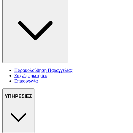
για να αποθηκεύουμε και να έχουμε πρόσβαση σε πληροφορίες
στη συσκευή σας, με σκοπό την προβολή εξατομικευμένων
διαφημίσεων και περιεχομένου, τις μετρήσεις σχετικά με
διαφημίσεις και περιεχόμενο, την καλύτερη εικόνα του κοινού
μας και την ανάπτυξη προϊόντων. Επίσης, κοινοποιούμε
πληροφορίες σχετικά με την από μέρους σας χρήση της
τοποθεσίας μας στους συνεργάτες μέσων κοινωνικής
δικτύωσης, διαφημίσεων και ανάλυσης.
Παρακολούθηση Παραγγελίας
Συχνές ερωτήσεις
Επικοινωνία
ΥΠΗΡΕΣΙΕΣ