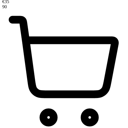
€
35
90