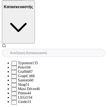
Κατασκευαστής
Typotrust
135
Polo
104
Graffiti
87
Graph' it
66
Santoro
60
Skag
51
Maxi Décor
46
Primo
44
LEGO
34
Giotto
31