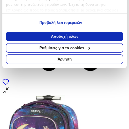
μας και την ανάπτυξη προϊόντων. Έχετε τη δυνατότητα
επιλογής ως προς το ποιος χρησιμοποιεί τα δεδομένα σας και
για ποιους σκοπούς.
Προβολή λεπτομερειών
Εάν μας επιτρέπετε, θα θέλαμε επίσης:
Να συλλέξουμε πληροφορίες σχετικά με τη γεωγραφική
Αποδοχή όλων
σας τοποθεσία, οι οποίες μπορεί να είναι ακριβείς σε
απόσταση μερικών μέτρων
Ρυθμίσεις για τα cookies
Να αναγνωρίσουμε τη συσκευή σας σαρώνοντας ενεργά
για συγκεκριμένα χαρακτηριστικά (δακτυλικό αποτύπωμα)
Άρνηση
Μάθετε περισσότερα σχετικά με τον τρόπο επεξεργασίας των
προσωπικών σας δεδομένων και καθορίστε τις προτιμήσεις σας
στην
ενότητα “Λεπτομέρειες”
. Μπορείτε να αλλάξετε ή να
ανακαλέσετε τη συγκατάθεσή σας ανά πάσα στιγμή από τη
Δήλωση Cookies.
Χρησιμοποιούμε cookies ώστε η τοποθεσία μας να λειτουργεί
σωστά, να εξατομικεύουμε περιεχόμενο και διαφημίσεις, να
παρέχουμε λειτουργίες μέσων κοινωνικής δικτύωσης και να
αναλύουμε την κυκλοφορία μας. Εμείς και οι 1022 συνεργάτες
μας επεξεργαζόμαστε προσωπικά σας δεδομένα, π.χ. τη
διεύθυνση IP σας, χρησιμοποιώντας τεχνολογία όπως cookies