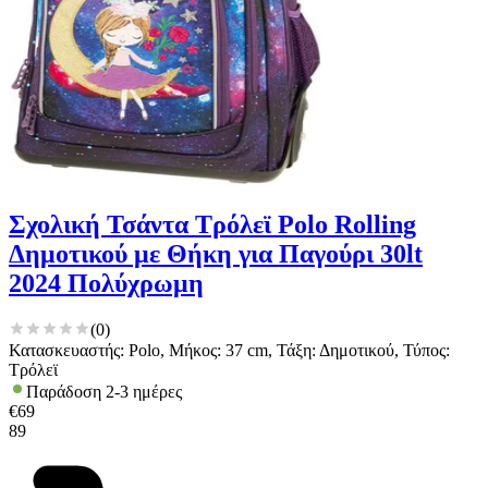
για να αποθηκεύουμε και να έχουμε πρόσβαση σε πληροφορίες
στη συσκευή σας, με σκοπό την προβολή εξατομικευμένων
διαφημίσεων και περιεχομένου, τις μετρήσεις σχετικά με
διαφημίσεις και περιεχόμενο, την καλύτερη εικόνα του κοινού
μας και την ανάπτυξη προϊόντων. Επίσης, κοινοποιούμε
πληροφορίες σχετικά με την από μέρους σας χρήση της
τοποθεσίας μας στους συνεργάτες μέσων κοινωνικής
δικτύωσης, διαφημίσεων και ανάλυσης.
Σχολική Τσάντα Τρόλεϊ Polo Rolling
Δημοτικού με Θήκη για Παγούρι 30lt
2024 Πολύχρωμη
(
0
)
Κατασκευαστής: Polo, Μήκος: 37 cm, Τάξη: Δημοτικού, Τύπος:
Τρόλεϊ
Παράδοση 2-3 ημέρες
€
69
89