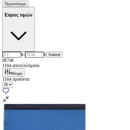
Περισσότερα
Εύρος τιμών
€
-
€
Submit
0€
74€
1164
αποτελέσματα
Φίλτρα
1164
προϊόντα