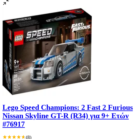
Lego Speed Champions: 2 Fast 2 Furious
Nissan Skyline GT-R (R34) για 9+ Ετών
#76917
(
8
)