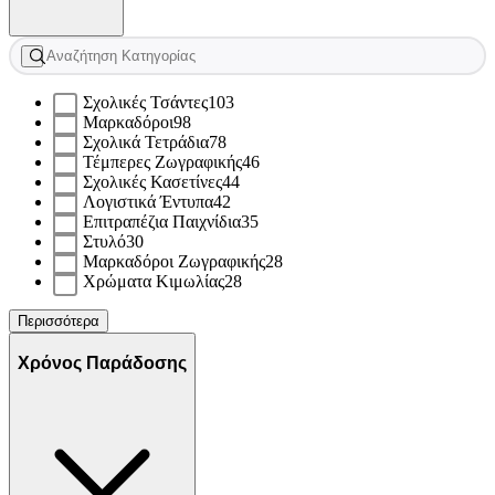
Σχολικές Τσάντες
103
Μαρκαδόροι
98
Σχολικά Τετράδια
78
Τέμπερες Ζωγραφικής
46
Σχολικές Κασετίνες
44
Λογιστικά Έντυπα
42
Επιτραπέζια Παιχνίδια
35
Στυλό
30
Μαρκαδόροι Ζωγραφικής
28
Χρώματα Κιμωλίας
28
Περισσότερα
Χρόνος Παράδοσης