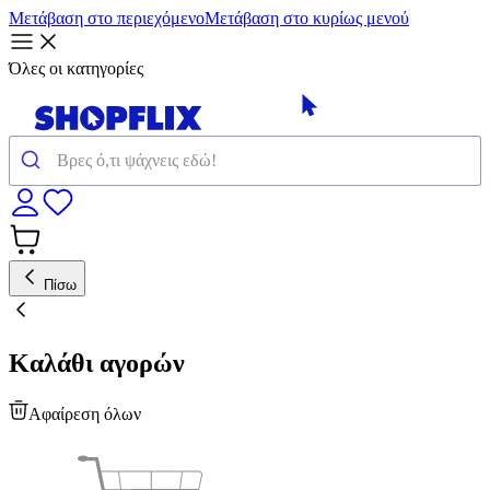
Μετάβαση στο περιεχόμενο
Μετάβαση στο κυρίως μενού
Όλες οι κατηγορίες
Πίσω
Καλάθι αγορών
Αφαίρεση όλων