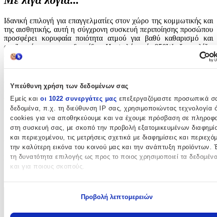
Με λίγα λόγια...
Ιδανική επιλογή για επαγγελματίες στον χώρο της κομμωτικής και
της αισθητικής, αυτή η σύγχρονη συσκευή περιποίησης προσώπου
προσφέρει κορυφαία ποιότητα ατμού για βαθύ καθαρισμό και
αναζωογόνηση της επιδερμίδας. Η υψηλή ισχύς 850W εξασφαλίζει
σταθερή απόδοση, ενώ η τροχήλατη βάση επιτρέπει άνετη
μεταφορά και ευελιξία κατά τη χρήση, διευκολύνοντας την εργασία
σε κάθε επαγγελματικό χώρο. Η αξιοπιστία και ο εργονομικός
σχεδιασμός καθιστούν το vaper ένα απαραίτητο εργαλείο για
Υπεύθυνη χρήση των δεδομένων σας
αποτελεσματικές θεραπείες προσώπου, προσφέροντας άμεση
Εμείς και
οι 1022 συνεργάτες μας
επεξεργαζόμαστε προσωπικά σ
υδάτωση και αίσθηση φρεσκάδας στους πελάτες. Συνδυάζει
λειτουργικότητα και άνεση, ενισχύοντας την εμπειρία περιποίησης
δεδομένα, π.χ. τη διεύθυνση IP σας, χρησιμοποιώντας τεχνολογία
με επαγγελματικά αποτελέσματα.
cookies για να αποθηκεύουμε και να έχουμε πρόσβαση σε πληροφο
στη συσκευή σας, με σκοπό την προβολή εξατομικευμένων διαφημί
Χαρακτηριστικά
και περιεχομένου, τις μετρήσεις σχετικά με διαφημίσεις και περιεχό
την καλύτερη εικόνα του κοινού μας και την ανάπτυξη προϊόντων. 
τη δυνατότητα επιλογής ως προς το ποιος χρησιμοποιεί τα δεδομέν
Είδος
:
και για ποιους σκοπούς.
Vaper
Εάν μας επιτρέπετε, θα θέλαμε επίσης:
Προβολή λεπτομερειών
Να συλλέξουμε πληροφορίες σχετικά με τη γεωγραφική σας
Χαρακτηριστικά
τοποθεσία, οι οποίες μπορεί να είναι ακριβείς σε απόσταση με
+
μέτρων