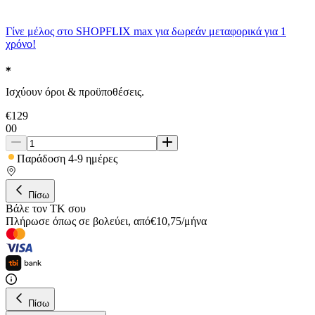
Γίνε μέλος στο SHOPFLIX max για δωρεάν μεταφορικά για 1
χρόνο!
Ισχύουν όροι & προϋποθέσεις.
€
129
00
Παράδοση 4-9 ημέρες
Πίσω
Βάλε τον ΤΚ σου
Πλήρωσε όπως σε βολεύει
,
από
€
10,75
/
μήνα
Πίσω