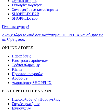
Σχετικά με εμάς
Ευκαιρίες καριέρας
Συνεργαζόμενα καταστήματα
SHOPFLIX B2B
SHOPFLIX app
Γίνε συνεργάτης!
Άνοιξε τώρα το δικό σου κατάστημα SHOPFLIX και αύξησε τις
πωλήσεις σου.
ONLINE ΑΓΟΡΕΣ
Παραδόσεις
Επιστροφές προϊόντων
Τρόποι πληρωμής
Klarna
Προστασία αγορών
Άρθρο 39
Δωροκάρτες SHOPFLIX
ΕΞΥΠΗΡΕΤΗΣΗ ΠΕΛΑΤΩΝ
Παρακολούθηση Παραγγελίας
Συχνές ερωτήσεις
Επικοινωνία