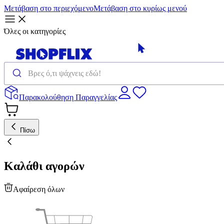
Μετάβαση στο περιεχόμενο
Μετάβαση στο κυρίως μενού
Όλες οι κατηγορίες
Παρακολούθηση Παραγγελίας
Πίσω
Καλάθι αγορών
Αφαίρεση όλων