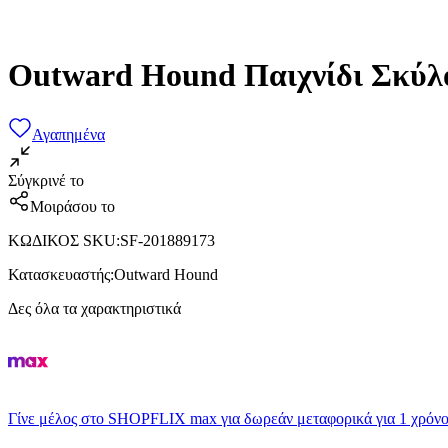
Outward Hound Παιχνίδι Σκύλο
Αγαπημένα
Σύγκρινέ το
Μοιράσου το
ΚΩΔΙΚΟΣ SKU
:
SF-201889173
Κατασκευαστής
:
Outward Hound
Δες όλα τα χαρακτηριστικά
Γίνε μέλος στο SHOPFLIX max για δωρεάν μεταφορικά για 1 χρόνο