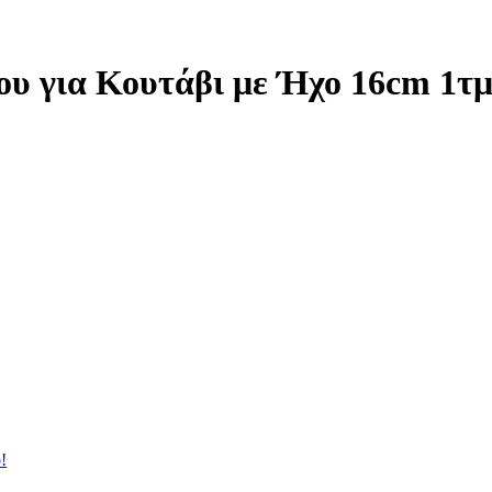
υ για Κουτάβι με Ήχο 16cm 1τ
!