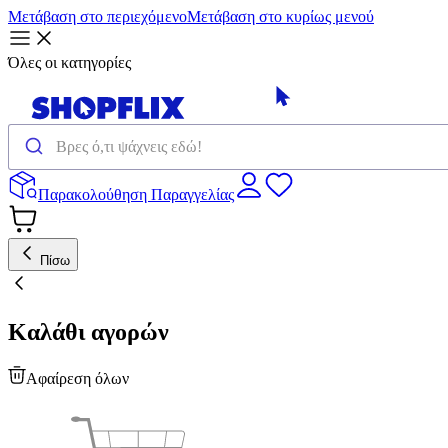
Μετάβαση στο περιεχόμενο
Μετάβαση στο κυρίως μενού
Όλες οι κατηγορίες
Παρακολούθηση Παραγγελίας
Πίσω
Καλάθι αγορών
Αφαίρεση όλων