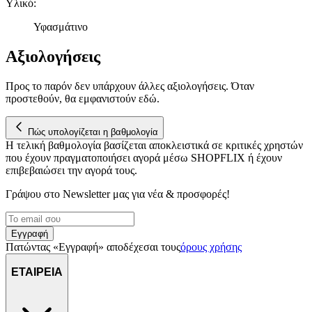
Υλικό
:
δεδομένα, π.χ. τη διεύθυνση IP σας, χρησιμοποιώντας τεχνολογία
cookies για να αποθηκεύουμε και να έχουμε πρόσβαση σε πληροφο
Υφασμάτινο
στη συσκευή σας, με σκοπό την προβολή εξατομικευμένων διαφημί
και περιεχομένου, τις μετρήσεις σχετικά με διαφημίσεις και περιεχό
Αξιολογήσεις
την καλύτερη εικόνα του κοινού μας και την ανάπτυξη
προϊόντων. Επίσης, κοινοποιούμε πληροφορίες σχετικά με την από
Προς το παρόν δεν υπάρχουν άλλες αξιολογήσεις. Όταν
μέρους σας χρήση της τοποθεσίας μας στους συνεργάτες μέσων
προστεθούν, θα εμφανιστούν εδώ.
κοινωνικής δικτύωσης, διαφημίσεων και ανάλυσης.
Πώς υπολογίζεται η βαθμολογία
Η τελική βαθμολογία βασίζεται αποκλειστικά σε κριτικές χρηστών
που έχουν πραγματοποιήσει αγορά μέσω SHOPFLIX ή έχουν
επιβεβαιώσει την αγορά τους.
Γράψου στο Νewsletter μας για νέα & προσφορές!
Εγγραφή
Πατώντας «Εγγραφή» αποδέχεσαι τους
όρους χρήσης
ΕΤΑΙΡΕΙΑ