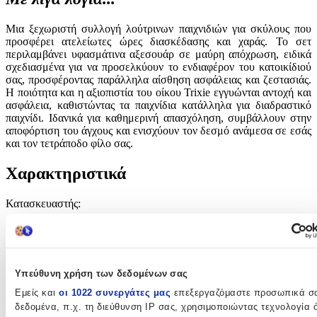
Μια ξεχωριστή συλλογή λούτρινων παιχνιδιών για σκύλους που
προσφέρει ατελείωτες ώρες διασκέδασης και χαράς. Το σετ
περιλαμβάνει υφασμάτινα αξεσουάρ σε μαύρη απόχρωση, ειδικά
σχεδιασμένα για να προσελκύουν το ενδιαφέρον του κατοικίδιού
σας, προσφέροντας παράλληλα αίσθηση ασφάλειας και ζεστασιάς.
Η ποιότητα και η αξιοπιστία του οίκου Trixie εγγυώνται αντοχή και
ασφάλεια, καθιστώντας τα παιχνίδια κατάλληλα για διαδραστικό
παιχνίδι. Ιδανικά για καθημερινή απασχόληση, συμβάλλουν στην
αποφόρτιση του άγχους και ενισχύουν τον δεσμό ανάμεσα σε εσάς
και τον τετράποδο φίλο σας.
Χαρακτηριστικά
Κατασκευαστής
:
Trixie
Είδος
:
Υπεύθυνη χρήση των δεδομένων σας
Λούτρινο
Εμείς και
οι 1022 συνεργάτες μας
επεξεργαζόμαστε προσωπικά σ
Χρώμα
:
δεδομένα, π.χ. τη διεύθυνση IP σας, χρησιμοποιώντας τεχνολογία