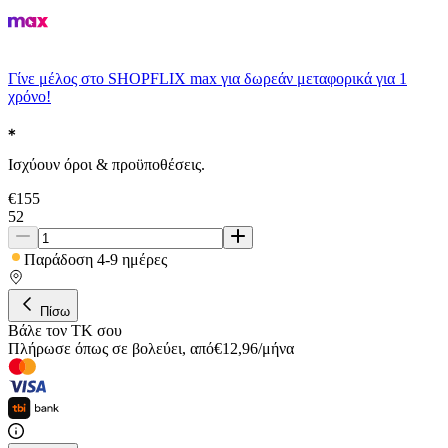
Γίνε μέλος στο SHOPFLIX max για δωρεάν μεταφορικά για 1
χρόνο!
Ισχύουν όροι & προϋποθέσεις.
€
155
52
Παράδοση 4-9 ημέρες
Πίσω
Βάλε τον ΤΚ σου
Πλήρωσε όπως σε βολεύει
,
από
€
12,96
/
μήνα