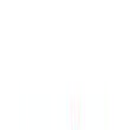
Άμεσα διαθέσιμο
Βάλε τον ΤΚ σου για να μάθεις εκτιμώμενο κόστος και
ημερομηνία παράδοσης
Πίσω
€
14
01
Προσθήκη στο καλάθι
TOYS24.GR
4.78
(
970
)
Άμεσα διαθέσιμο