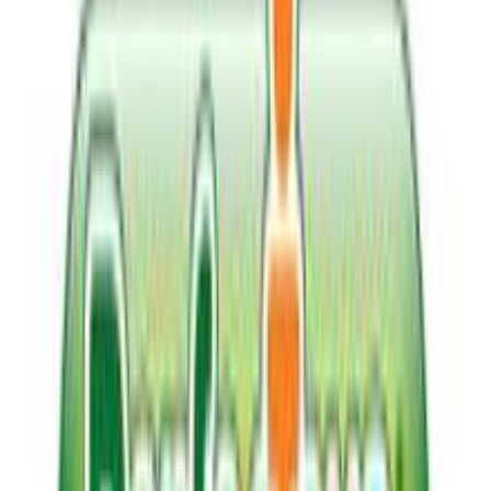
Πίσω
€
14
99
Προσθήκη στο καλάθι
COMFUZIO
4.76
(
113
)
Άμεσα διαθέσιμο
Βάλε τον ΤΚ σου για να μάθεις εκτιμώμενο κόστος και
ημερομηνία παράδοσης