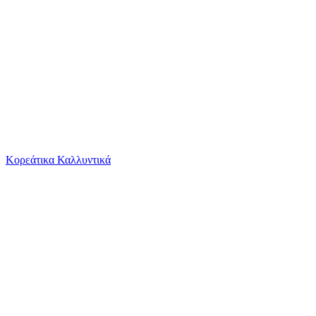
Το καλάθι είναι άδειο
Όλες οι κατηγορίες
Κορεάτικα Καλλυντικά
Ψάχνεις για δροσιά;
Playmobil Knights Αρχηγός Ιπποτών Δράκων & Πο...