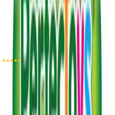
Πίσω
€
14
99
Προσθήκη στο καλάθι
Perfectoys
4.73
(
62
)
Παράδοση 2-3 ημέρες
Βάλε τον ΤΚ σου για να μάθεις εκτιμώμενο κόστος και
ημερομηνία παράδοσης
Πίσω
€
14