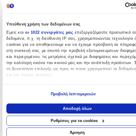
και του τετράποδου φίλου σας. Προερχόμενη από τον αξιόπιστο
κατασκευαστή Imac, εγγυάται ασφάλεια, ποιότητα και αντοχή,
προσφέροντας απεριόριστη διασκέδαση και ψυχαγωγία στο
παιχνίδι.
Υπεύθυνη χρήση των δεδομένων σας
Χαρακτηριστικά
Εμείς και
οι 1022 συνεργάτες μας
επεξεργαζόμαστε προσωπικά σ
δεδομένα, π.χ. τη διεύθυνση IP σας, χρησιμοποιώντας τεχνολογία
cookies για να αποθηκεύουμε και να έχουμε πρόσβαση σε πληροφο
Κατασκευαστής
:
στη συσκευή σας, με σκοπό την προβολή εξατομικευμένων διαφημί
και περιεχομένου, τις μετρήσεις σχετικά με διαφημίσεις και περιεχό
Imac
την καλύτερη εικόνα του κοινού μας και την ανάπτυξη προϊόντων. 
τη δυνατότητα επιλογής ως προς το ποιος χρησιμοποιεί τα δεδομέν
Χαρακτηριστικά
και για ποιους σκοπούς.
+
Εάν μας επιτρέπετε, θα θέλαμε επίσης:
Προβολή λεπτομερειών
Να συλλέξουμε πληροφορίες σχετικά με τη γεωγραφική σας
Χαρακτηριστικά
τοποθεσία, οι οποίες μπορεί να είναι ακριβείς σε απόσταση με
μέτρων
Κατασκευαστής
:
Αποδοχή όλων
Να αναγνωρίσουμε τη συσκευή σας σαρώνοντας ενεργά για
συγκεκριμένα χαρακτηριστικά (δακτυλικό αποτύπωμα)
Imac
Ρυθμίσεις για τα cookies
Μάθετε περισσότερα σχετικά με τον τρόπο επεξεργασίας των
Αξιολογήσεις
προσωπικών σας δεδομένων και καθορίστε τις προτιμήσεις σας στη
Άρνηση