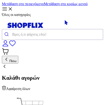
Μετάβαση στο περιεχόμενο
Μετάβαση στο κυρίως μενού
Όλες οι κατηγορίες
Πίσω
Καλάθι αγορών
Αφαίρεση όλων