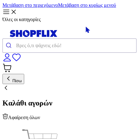
Μετάβαση στο περιεχόμενο
Μετάβαση στο κυρίως μενού
Όλες οι κατηγορίες
Πίσω
Καλάθι αγορών
Αφαίρεση όλων