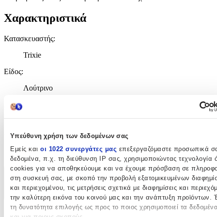
Χαρακτηριστικά
Κατασκευαστής
:
Trixie
Είδος
:
Λούτρινο
Χρώμα
:
Γκρι
Υπεύθυνη χρήση των δεδομένων σας
Υλικό
:
Εμείς και
οι 1022 συνεργάτες μας
επεξεργαζόμαστε προσωπικά σ
Υφασμάτινο
δεδομένα, π.χ. τη διεύθυνση IP σας, χρησιμοποιώντας τεχνολογία
cookies για να αποθηκεύουμε και να έχουμε πρόσβαση σε πληροφο
στη συσκευή σας, με σκοπό την προβολή εξατομικευμένων διαφημί
Χαρακτηριστικά
και περιεχομένου, τις μετρήσεις σχετικά με διαφημίσεις και περιεχό
+
την καλύτερη εικόνα του κοινού μας και την ανάπτυξη προϊόντων. 
τη δυνατότητα επιλογής ως προς το ποιος χρησιμοποιεί τα δεδομέν
Χαρακτηριστικά
και για ποιους σκοπούς.