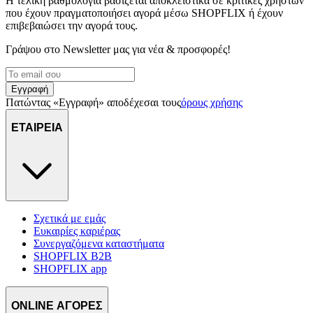
Η τελική βαθμολογία βασίζεται αποκλειστικά σε κριτικές χρηστών
που έχουν πραγματοποιήσει αγορά μέσω SHOPFLIX ή έχουν
μέρους σας χρήση της τοποθεσίας μας στους συνεργάτες μέσων
επιβεβαιώσει την αγορά τους.
κοινωνικής δικτύωσης, διαφημίσεων και ανάλυσης.
Γράψου στο Νewsletter μας για νέα & προσφορές!
Εγγραφή
Πατώντας «Εγγραφή» αποδέχεσαι τους
όρους χρήσης
ΕΤΑΙΡΕΙΑ
Σχετικά με εμάς
Ευκαιρίες καριέρας
Συνεργαζόμενα καταστήματα
SHOPFLIX B2B
SHOPFLIX app
ONLINE ΑΓΟΡΕΣ