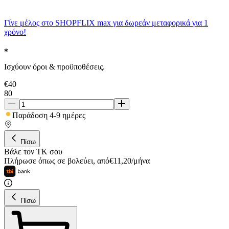
Γίνε μέλος στο SHOPFLIX max για δωρεάν μεταφορικά για 1
χρόνο!
Ισχύουν όροι & προϋποθέσεις.
€
40
80
Παράδοση 4-9 ημέρες
Πίσω
Βάλε τον ΤΚ σου
Πλήρωσε όπως σε βολεύει
,
από
€
11,20
/
μήνα
Πίσω