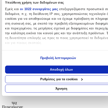
Υπεύθυνη χρήση των δεδομένων σας
Κατασκευαστής
:
Εμείς και
οι 1022 συνεργάτες μας
επεξεργαζόμαστε προσωπικά σ
Nuova Vita
δεδομένα, π.χ. τη διεύθυνση IP σας, χρησιμοποιώντας τεχνολογία
cookies για να αποθηκεύουμε και να έχουμε πρόσβαση σε πληροφο
στη συσκευή σας, με σκοπό την προβολή εξατομικευμένων διαφημί
Χαρακτηριστικά
και περιεχομένου, τις μετρήσεις σχετικά με διαφημίσεις και περιεχό
+
την καλύτερη εικόνα του κοινού μας και την ανάπτυξη προϊόντων. 
τη δυνατότητα επιλογής ως προς το ποιος χρησιμοποιεί τα δεδομέν
Χαρακτηριστικά
και για ποιους σκοπούς.
Εάν μας επιτρέπετε, θα θέλαμε επίσης:
Φύλο
:
Προβολή λεπτομερειών
Να συλλέξουμε πληροφορίες σχετικά με τη γεωγραφική σας
Κορίτσι
τοποθεσία, οι οποίες μπορεί να είναι ακριβείς σε απόσταση με
μέτρων
Χρώμα
:
Αποδοχή όλων
Να αναγνωρίσουμε τη συσκευή σας σαρώνοντας ενεργά για
συγκεκριμένα χαρακτηριστικά (δακτυλικό αποτύπωμα)
Λευκό
Ρυθμίσεις για τα cookies
Μάθετε περισσότερα σχετικά με τον τρόπο επεξεργασίας των
Τεμάχια
:
προσωπικών σας δεδομένων και καθορίστε τις προτιμήσεις σας στη
Άρνηση
ενότητα “Λεπτομέρειες”
. Μπορείτε να αλλάξετε ή να ανακαλέσετε
3
συγκατάθεσή σας ανά πάσα στιγμή από τη Δήλωση Cookies.
τμχ
Περιεχόμενα
:
Χρησιμοποιούμε cookies ώστε η τοποθεσία μας να λειτουργεί σωστ