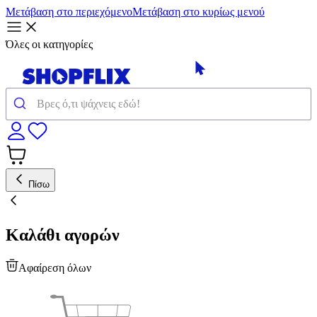
Μετάβαση στο περιεχόμενο
Μετάβαση στο κυρίως μενού
Όλες οι κατηγορίες
Πίσω
Καλάθι αγορών
Αφαίρεση όλων