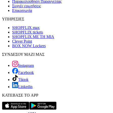
Παρακολούθηση Παραγγελίας
Συχνές ερωτήσεις
Επικοινωνία
ΥΠΗΡΕΣΙΕΣ
SHOPFLIX max
SHOPFLIX tickets
SHOPFLIX ΜΕ ΤΗ ΜΙΑ
Clever Point
BOX NOW Lockers
ΣΥΝΔΕΣΟΥ ΜΑΖΙ ΜΑΣ
Instagram
Facebook
Tiktok
Linkedin
ΚΑΤΕΒΑΣΕ ΤΟ APP