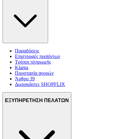
Παραδόσεις
Επιστροφές προϊόντων
Τρόποι πληρωμής
Klarna
Προστασία αγορών
Άρθρο 39
Δωροκάρτες SHOPFLIX
ΕΞΥΠΗΡΕΤΗΣΗ ΠΕΛΑΤΩΝ