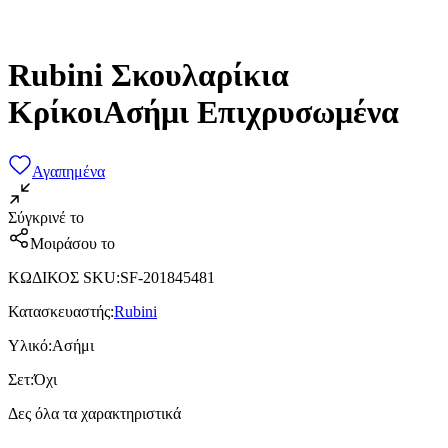
Rubini Σκουλαρίκια
ΚρίκοιΑσήμι Επιχρυσωμένα
Αγαπημένα
Σύγκρινέ το
Μοιράσου το
ΚΩΔΙΚΟΣ SKU
:
SF-201845481
Κατασκευαστής
:
Rubini
Υλικό
:
Ασήμι
Σετ
:
Όχι
Δες όλα τα χαρακτηριστικά