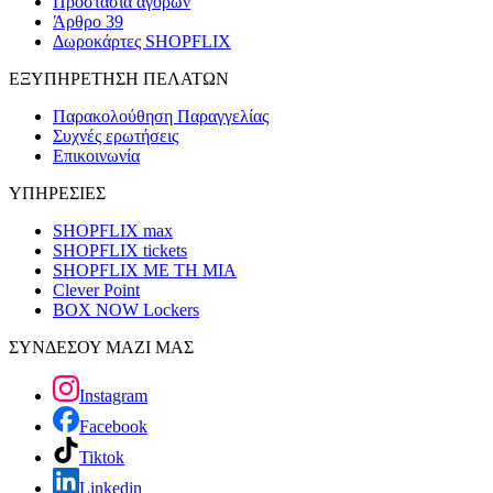
Προστασία αγορών
Άρθρο 39
Δωροκάρτες SHOPFLIX
ΕΞΥΠΗΡΕΤΗΣΗ ΠΕΛΑΤΩΝ
Παρακολούθηση Παραγγελίας
Συχνές ερωτήσεις
Επικοινωνία
ΥΠΗΡΕΣΙΕΣ
SHOPFLIX max
SHOPFLIX tickets
SHOPFLIX ΜΕ ΤΗ ΜΙΑ
Clever Point
BOX NOW Lockers
ΣΥΝΔΕΣΟΥ ΜΑΖΙ ΜΑΣ
Instagram
Facebook
Tiktok
Linkedin