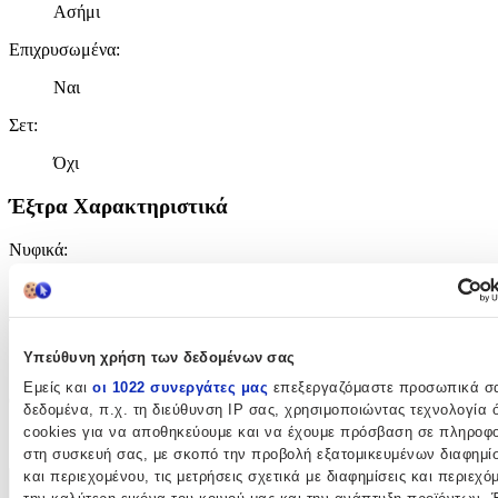
Ασήμι
Επιχρυσωμένα
:
Ναι
Σετ
:
Όχι
Έξτρα Χαρακτηριστικά
Νυφικά
:
Όχι
Τύπος
:
Υπεύθυνη χρήση των δεδομένων σας
Κρίκοι
Εμείς και
οι 1022 συνεργάτες μας
επεξεργαζόμαστε προσωπικά σ
Clip
:
δεδομένα, π.χ. τη διεύθυνση IP σας, χρησιμοποιώντας τεχνολογία
cookies για να αποθηκεύουμε και να έχουμε πρόσβαση σε πληροφο
Όχι
στη συσκευή σας, με σκοπό την προβολή εξατομικευμένων διαφημί
και περιεχομένου, τις μετρήσεις σχετικά με διαφημίσεις και περιεχό
Χαρακτηριστικά