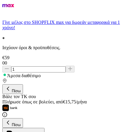
Γίνε μέλος στο SHOPFLIX max για δωρεάν μεταφορικά για 1
χρόνο!
Ισχύουν όροι & προϋποθέσεις.
€
59
00
Άμεσα διαθέσιμο
Πίσω
Βάλε τον ΤΚ σου
Πλήρωσε όπως σε βολεύει
,
από
€
15,75
/
μήνα
Πίσω