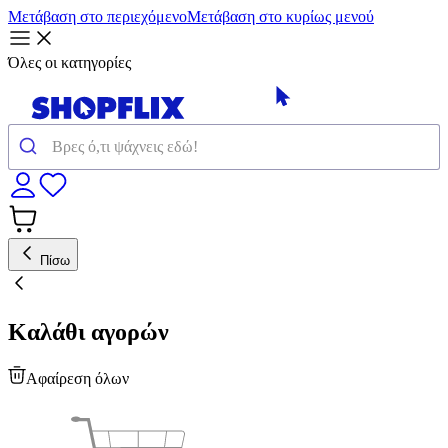
Μετάβαση στο περιεχόμενο
Μετάβαση στο κυρίως μενού
Όλες οι κατηγορίες
Πίσω
Καλάθι αγορών
Αφαίρεση όλων