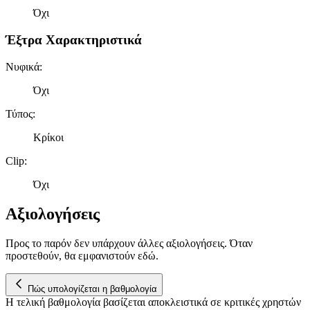
Όχι
την καλύτερη εικόνα του κοινού μας και την ανάπτυξη
προϊόντων. Επίσης, κοινοποιούμε πληροφορίες σχετικά με την από
Έξτρα Χαρακτηριστικά
μέρους σας χρήση της τοποθεσίας μας στους συνεργάτες μέσων
κοινωνικής δικτύωσης, διαφημίσεων και ανάλυσης.
Νυφικά
:
Όχι
Τύπος
:
Κρίκοι
Clip
:
Όχι
Αξιολογήσεις
Προς το παρόν δεν υπάρχουν άλλες αξιολογήσεις. Όταν
προστεθούν, θα εμφανιστούν εδώ.
Πώς υπολογίζεται η βαθμολογία
Η τελική βαθμολογία βασίζεται αποκλειστικά σε κριτικές χρηστών