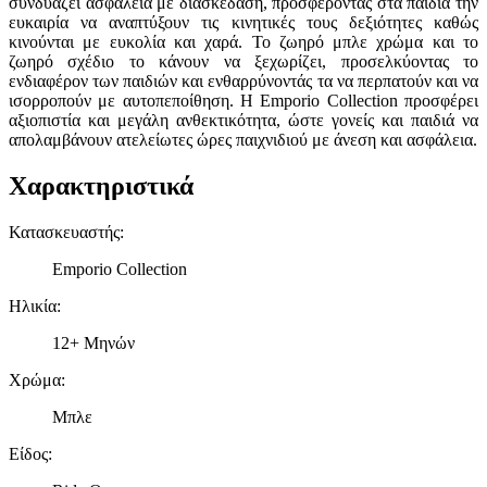
συνδυάζει ασφάλεια με διασκέδαση, προσφέροντας στα παιδιά την
ευκαιρία να αναπτύξουν τις κινητικές τους δεξιότητες καθώς
κινούνται με ευκολία και χαρά. Το ζωηρό μπλε χρώμα και το
ζωηρό σχέδιο το κάνουν να ξεχωρίζει, προσελκύοντας το
ενδιαφέρον των παιδιών και ενθαρρύνοντάς τα να περπατούν και να
ισορροπούν με αυτοπεποίθηση. Η Emporio Collection προσφέρει
αξιοπιστία και μεγάλη ανθεκτικότητα, ώστε γονείς και παιδιά να
απολαμβάνουν ατελείωτες ώρες παιχνιδιού με άνεση και ασφάλεια.
Χαρακτηριστικά
Κατασκευαστής
:
Emporio Collection
Ηλικία
:
12+ Μηνών
Χρώμα
:
Μπλε
Είδος
: