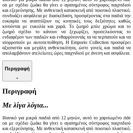
on με σχέδιο ζωάκι θα γίνει ο αγαπημένος σύντροφος παιχνιδιού
και εξερεύνησης. Με ανθεκτική κατασκευή από ποιοτικό πλαστικό,
συνδυάζει ασφάλεια με διασκέδαση, προσφέροντας στα παιδιά την
ευκαιρία να αναπτύξουν τις κινητικές τους δεξιότητες καθώς
κινούνται με ευκολία και χαρά. Το ζωηρό μπλε χρώμα και το
ζωηρό σχέδιο το κάνουν να ξεχωρίζει, προσελκύοντας το
ενδιαφέρον των παιδιών και ενθαρρύνοντάς τα να περπατούν και να
ισορροπούν με αυτοπεποίθηση. Η Emporio Collection προσφέρει
αξιοπιστία και μεγάλη ανθεκτικότητα, ώστε γονείς και παιδιά να
απολαμβάνουν ατελείωτες ώρες παιχνιδιού με άνεση και ασφάλεια.
Περιγραφή
+
Περιγραφή
Με λίγα λόγια...
Ιδανικό για μικρά παιδιά από 12 μηνών, αυτό το χαριτωμένο ride
on με σχέδιο ζωάκι θα γίνει ο αγαπημένος σύντροφος παιχνιδιού
και εξερεύνησης. Με ανθεκτική κατασκευή από ποιοτικό πλαστικό,