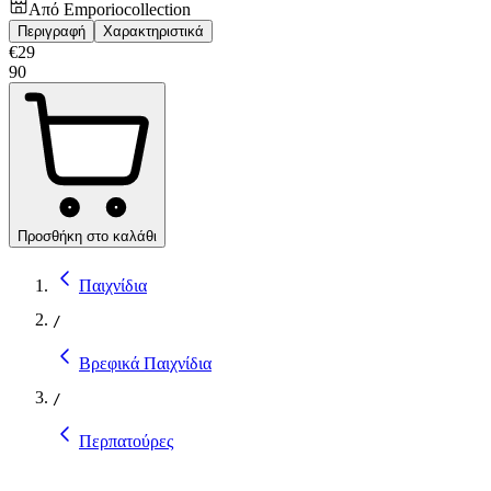
Από
Emporiocollection
Περιγραφή
Χαρακτηριστικά
€
29
90
Προσθήκη στο καλάθι
Παιχνίδια
/
Βρεφικά Παιχνίδια
/
Περπατούρες