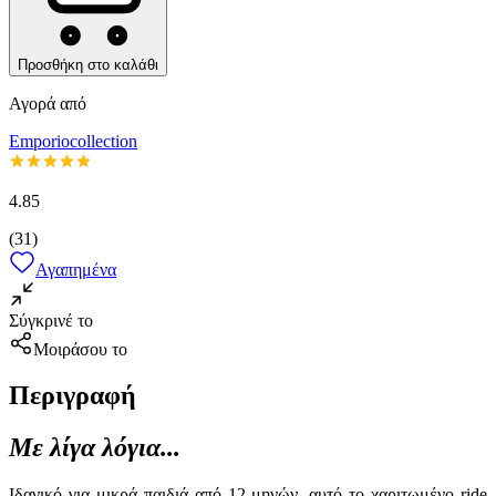
Προσθήκη στο καλάθι
Αγορά από
Emporiocollection
4.85
(
31
)
Αγαπημένα
Σύγκρινέ το
Μοιράσου το
Περιγραφή
Με λίγα λόγια...
Ιδανικό για μικρά παιδιά από 12 μηνών, αυτό το χαριτωμένο ride