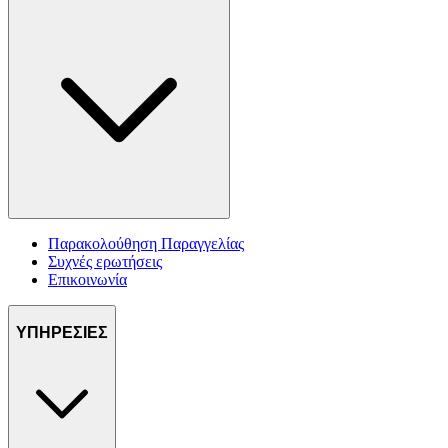
Παρακολούθηση Παραγγελίας
Συχνές ερωτήσεις
Επικοινωνία
ΥΠΗΡΕΣΙΕΣ