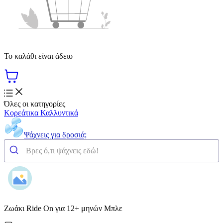
Το καλάθι είναι άδειο
Όλες οι κατηγορίες
Κορεάτικα Καλλυντικά
Ψάχνεις για δροσιά;
Ζωάκι Ride On για 12+ μηνών Μπλε