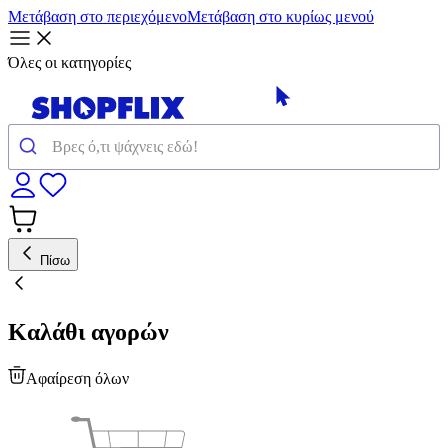
Μετάβαση στο περιεχόμενο
Μετάβαση στο κυρίως μενού
Όλες οι κατηγορίες
Πίσω
Καλάθι αγορών
Αφαίρεση όλων