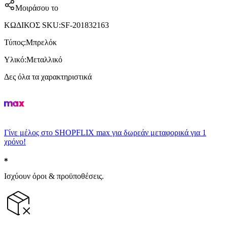
Μοιράσου το
ΚΩΔΙΚΟΣ SKU
:
SF-201832163
Τύπος
:
Μπρελόκ
Υλικό
:
Μεταλλικό
Δες όλα τα χαρακτηριστικά
Γίνε μέλος στο SHOPFLIX max για δωρεάν μεταφορικά για 1
χρόνο!
Ισχύουν όροι & προϋποθέσεις.