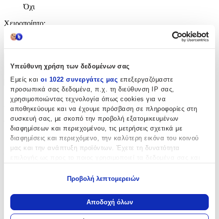
Όχι
Χειροποίητο
:
Όχι
Χαρακτηριστικά
Υπεύθυνη χρήση των δεδομένων σας
Εμείς και
οι 1022 συνεργάτες μας
επεξεργαζόμαστε
+
προσωπικά σας δεδομένα, π.χ. τη διεύθυνση IP σας,
χρησιμοποιώντας τεχνολογία όπως cookies για να
Χαρακτηριστικά
αποθηκεύουμε και να έχουμε πρόσβαση σε πληροφορίες στη
συσκευή σας, με σκοπό την προβολή εξατομικευμένων
Τύπος
:
διαφημίσεων και περιεχομένου, τις μετρήσεις σχετικά με
διαφημίσεις και περιεχόμενο, την καλύτερη εικόνα του κοινού
Μπρελόκ
μας και την ανάπτυξη προϊόντων. Έχετε τη δυνατότητα
Υλικό
:
επιλογής ως προς το ποιος χρησιμοποιεί τα δεδομένα σας και
για ποιους σκοπούς.
Μεταλλικό
Προβολή λεπτομερειών
Εάν μας επιτρέπετε, θα θέλαμε επίσης:
με Led
:
Να συλλέξουμε πληροφορίες σχετικά με τη γεωγραφική
Αποδοχή όλων
Όχι
σας τοποθεσία, οι οποίες μπορεί να είναι ακριβείς σε
απόσταση μερικών μέτρων