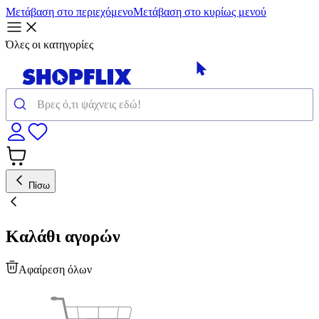
Μετάβαση στο περιεχόμενο
Μετάβαση στο κυρίως μενού
Όλες οι κατηγορίες
Πίσω
Καλάθι αγορών
Αφαίρεση όλων