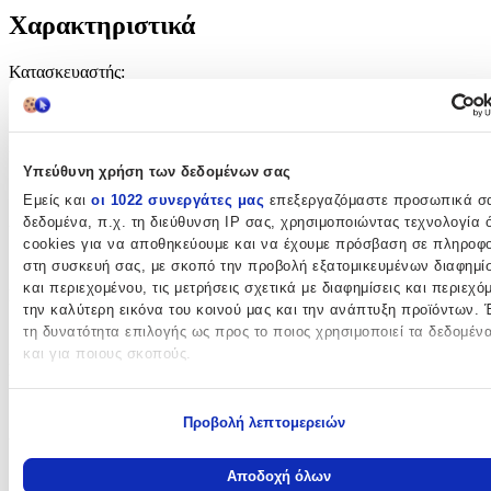
Χαρακτηριστικά
Κατασκευαστής
:
Emporio Collection
Ηλικία
:
Υπεύθυνη χρήση των δεδομένων σας
12+ Μηνών
Εμείς και
οι 1022 συνεργάτες μας
επεξεργαζόμαστε προσωπικά σ
Χρώμα
:
δεδομένα, π.χ. τη διεύθυνση IP σας, χρησιμοποιώντας τεχνολογία
cookies για να αποθηκεύουμε και να έχουμε πρόσβαση σε πληροφο
Κίτρινο
στη συσκευή σας, με σκοπό την προβολή εξατομικευμένων διαφημί
και περιεχομένου, τις μετρήσεις σχετικά με διαφημίσεις και περιεχό
Είδος
:
την καλύτερη εικόνα του κοινού μας και την ανάπτυξη προϊόντων. 
Ride On
τη δυνατότητα επιλογής ως προς το ποιος χρησιμοποιεί τα δεδομέν
και για ποιους σκοπούς.
Σχέδιο
:
Εάν μας επιτρέπετε, θα θέλαμε επίσης:
Αυτοκινητάκι
Προβολή λεπτομερειών
Να συλλέξουμε πληροφορίες σχετικά με τη γεωγραφική σας
Υλικό
:
τοποθεσία, οι οποίες μπορεί να είναι ακριβείς σε απόσταση με
μέτρων
Αποδοχή όλων
Πλαστικό
Να αναγνωρίσουμε τη συσκευή σας σαρώνοντας ενεργά για