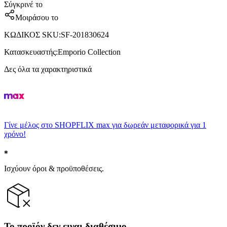
Σύγκρινέ το
Μοιράσου το
ΚΩΔΙΚΟΣ SKU
:
SF-201830624
Κατασκευαστής
:
Emporio Collection
Δες όλα τα χαρακτηριστικά
Γίνε μέλος στο SHOPFLIX max για δωρεάν μεταφορικά για 1
χρόνο!
Ισχύουν όροι & προϋποθέσεις.
Το προϊόν δεν ειναι διαθέσιμο