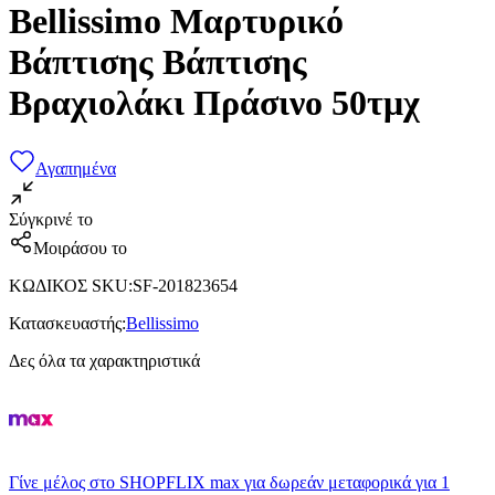
Bellissimo Μαρτυρικό
Βάπτισης Βάπτισης
Βραχιολάκι Πράσινο 50τμχ
Αγαπημένα
Σύγκρινέ το
Μοιράσου το
ΚΩΔΙΚΟΣ SKU
:
SF-201823654
Κατασκευαστής
:
Bellissimo
Δες όλα τα χαρακτηριστικά
Γίνε μέλος στο SHOPFLIX max για δωρεάν μεταφορικά για 1