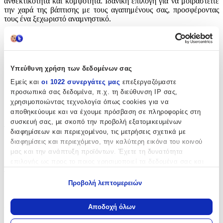
ανθεκτικότητα και κομψότητα. Ιδανική επιλογή για να μοιραστείτε
την χαρά της βάπτισης με τους αγαπημένους σας, προσφέροντας
τους ένα ξεχωριστό αναμνηστικό.
Χαρακτηριστικά
Κατασκευαστής
:
Υπεύθυνη χρήση των δεδομένων σας
Bellissimo
Εμείς και
οι 1022 συνεργάτες μας
επεξεργαζόμαστε
προσωπικά σας δεδομένα, π.χ. τη διεύθυνση IP σας,
Είδος
:
χρησιμοποιώντας τεχνολογία όπως cookies για να
Βραχιολάκι
αποθηκεύουμε και να έχουμε πρόσβαση σε πληροφορίες στη
συσκευή σας, με σκοπό την προβολή εξατομικευμένων
Τεμάχια
:
διαφημίσεων και περιεχομένου, τις μετρήσεις σχετικά με
διαφημίσεις και περιεχόμενο, την καλύτερη εικόνα του κοινού
50
μας και την ανάπτυξη προϊόντων. Έχετε τη δυνατότητα
επιλογής ως προς το ποιος χρησιμοποιεί τα δεδομένα σας και
τμχ
Φύλο
:
για ποιους σκοπούς.
Προβολή λεπτομερειών
Αγόρι
Εάν μας επιτρέπετε, θα θέλαμε επίσης:
Να συλλέξουμε πληροφορίες σχετικά με τη γεωγραφική
Χρώμα
:
Αποδοχή όλων
σας τοποθεσία, οι οποίες μπορεί να είναι ακριβείς σε
Πράσινο
απόσταση μερικών μέτρων