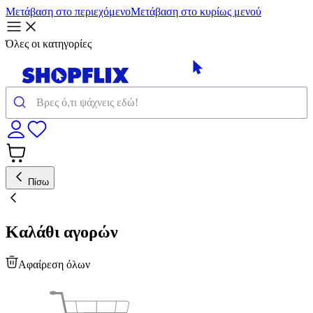
Μετάβαση στο περιεχόμενο
Μετάβαση στο κυρίως μενού
Όλες οι κατηγορίες
Πίσω
Καλάθι αγορών
Αφαίρεση όλων