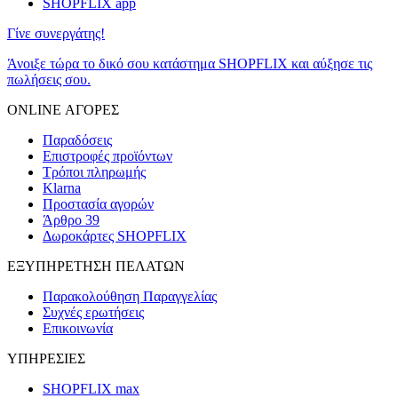
SHOPFLIX app
Γίνε συνεργάτης!
Άνοιξε τώρα το δικό σου κατάστημα SHOPFLIX και αύξησε τις
πωλήσεις σου.
ONLINE ΑΓΟΡΕΣ
Παραδόσεις
Επιστροφές προϊόντων
Τρόποι πληρωμής
Klarna
Προστασία αγορών
Άρθρο 39
Δωροκάρτες SHOPFLIX
ΕΞΥΠΗΡΕΤΗΣΗ ΠΕΛΑΤΩΝ
Παρακολούθηση Παραγγελίας
Συχνές ερωτήσεις
Επικοινωνία
ΥΠΗΡΕΣΙΕΣ
SHOPFLIX max