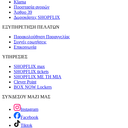
Klarna
Προστασία αγορών
Άρθρο 39
Δωροκάρτες SHOPFLIX
ΕΞΥΠΗΡΕΤΗΣΗ ΠΕΛΑΤΩΝ
Παρακολούθηση Παραγγελίας
Συχνές ερωτήσεις
Επικοινωνία
ΥΠΗΡΕΣΙΕΣ
SHOPFLIX max
SHOPFLIX tickets
SHOPFLIX ΜΕ ΤΗ ΜΙΑ
Clever Point
BOX NOW Lockers
ΣΥΝΔΕΣΟΥ ΜΑΖΙ ΜΑΣ
Instagram
Facebook
Tiktok