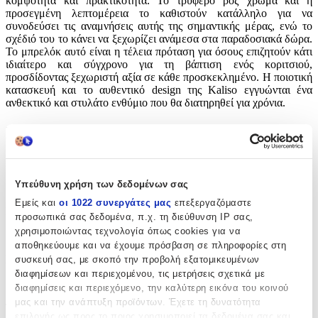
κομψότητα και πρακτικότητα. Το τρυφερό ροζ χρώμα και η
προσεγμένη λεπτομέρεια το καθιστούν κατάλληλο για να
συνοδεύσει τις αναμνήσεις αυτής της σημαντικής μέρας, ενώ το
σχέδιό του το κάνει να ξεχωρίζει ανάμεσα στα παραδοσιακά δώρα.
Το μπρελόκ αυτό είναι η τέλεια πρόταση για όσους επιζητούν κάτι
ιδιαίτερο και σύγχρονο για τη βάπτιση ενός κοριτσιού,
προσδίδοντας ξεχωριστή αξία σε κάθε προσκεκλημένο. Η ποιοτική
κατασκευή και το αυθεντικό design της Kaliso εγγυώνται ένα
ανθεκτικό και στυλάτο ενθύμιο που θα διατηρηθεί για χρόνια.
Χαρακτηριστικά
Κατασκευαστής
:
Υπεύθυνη χρήση των δεδομένων σας
Kaliso
Εμείς και
οι 1022 συνεργάτες μας
επεξεργαζόμαστε
Είδος
:
προσωπικά σας δεδομένα, π.χ. τη διεύθυνση IP σας,
χρησιμοποιώντας τεχνολογία όπως cookies για να
Μπρελόκ
αποθηκεύουμε και να έχουμε πρόσβαση σε πληροφορίες στη
Σχέδιο
:
συσκευή σας, με σκοπό την προβολή εξατομικευμένων
διαφημίσεων και περιεχομένου, τις μετρήσεις σχετικά με
Κωνσταντινάτο
διαφημίσεις και περιεχόμενο, την καλύτερη εικόνα του κοινού
μας και την ανάπτυξη προϊόντων. Έχετε τη δυνατότητα
Τεμάχια
:
επιλογής ως προς το ποιος χρησιμοποιεί τα δεδομένα σας και