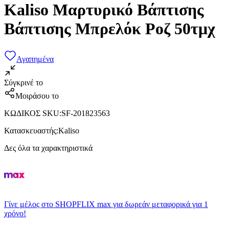
Kaliso Μαρτυρικό Βάπτισης
Βάπτισης Μπρελόκ Ροζ 50τμχ
Αγαπημένα
Σύγκρινέ το
Μοιράσου το
ΚΩΔΙΚΟΣ SKU
:
SF-201823563
Κατασκευαστής
:
Kaliso
Δες όλα τα χαρακτηριστικά
Γίνε μέλος στο SHOPFLIX max για δωρεάν μεταφορικά για 1
χρόνο!