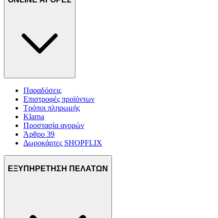
Παραδόσεις
Επιστροφές προϊόντων
Τρόποι πληρωμής
Klarna
Προστασία αγορών
Άρθρο 39
Δωροκάρτες SHOPFLIX
ΕΞΥΠΗΡΕΤΗΣΗ ΠΕΛΑΤΩΝ