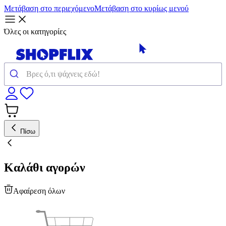
Μετάβαση στο περιεχόμενο
Μετάβαση στο κυρίως μενού
Όλες οι κατηγορίες
Πίσω
Καλάθι αγορών
Αφαίρεση όλων