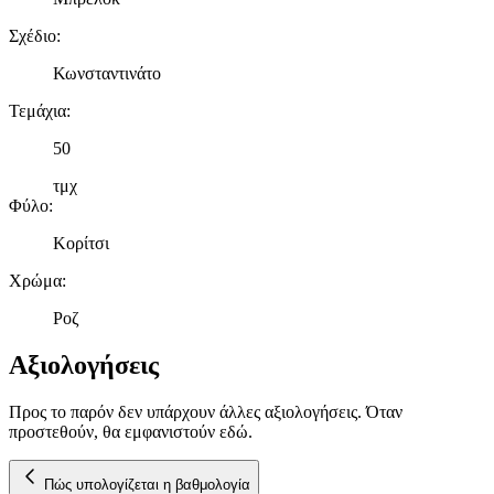
διαφημίσεων και περιεχομένου, τις μετρήσεις σχετικά με
Σχέδιο
:
διαφημίσεις και περιεχόμενο, την καλύτερη εικόνα του κοινού
μας και την ανάπτυξη προϊόντων. Επίσης, κοινοποιούμε
Κωνσταντινάτο
πληροφορίες σχετικά με την από μέρους σας χρήση της
τοποθεσίας μας στους συνεργάτες μέσων κοινωνικής
Τεμάχια
:
δικτύωσης, διαφημίσεων και ανάλυσης.
50
τμχ
Φύλο
:
Κορίτσι
Χρώμα
:
Ροζ
Αξιολογήσεις
Προς το παρόν δεν υπάρχουν άλλες αξιολογήσεις. Όταν
προστεθούν, θα εμφανιστούν εδώ.
Πώς υπολογίζεται η βαθμολογία