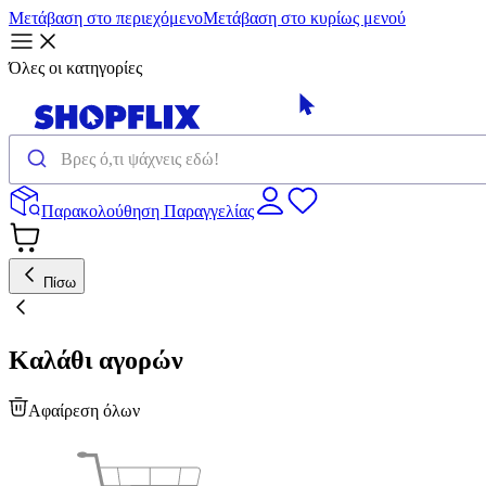
Μετάβαση στο περιεχόμενο
Μετάβαση στο κυρίως μενού
Όλες οι κατηγορίες
Παρακολούθηση Παραγγελίας
Πίσω
Καλάθι αγορών
Αφαίρεση όλων