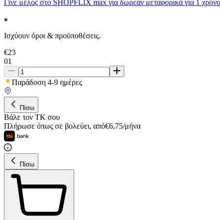
Γίνε μέλος στο SHOPFLIX max για δωρεάν μεταφορικά για 1 χρόνο
Ισχύουν όροι & προϋποθέσεις.
€
23
01
Παράδοση 4-9 ημέρες
Πίσω
Βάλε τον ΤΚ σου
Πλήρωσε όπως σε βολεύει
,
από
€
6,75
/
μήνα
Πίσω