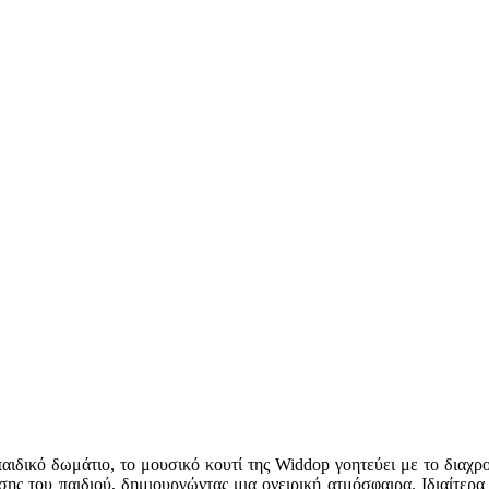
αιδικό δωμάτιο, το μουσικό κουτί της Widdop γοητεύει με το διαχρο
ς του παιδιού, δημιουργώντας μια ονειρική ατμόσφαιρα. Ιδιαίτερα 