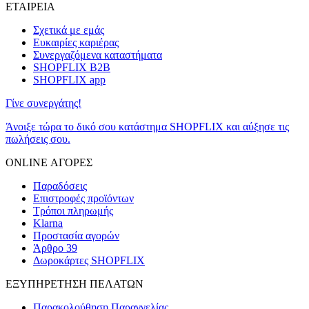
ΕΤΑΙΡΕΙΑ
Σχετικά με εμάς
Ευκαιρίες καριέρας
Συνεργαζόμενα καταστήματα
SHOPFLIX B2B
SHOPFLIX app
Γίνε συνεργάτης!
Άνοιξε τώρα το δικό σου κατάστημα SHOPFLIX και αύξησε τις
πωλήσεις σου.
ONLINE ΑΓΟΡΕΣ
Παραδόσεις
Επιστροφές προϊόντων
Τρόποι πληρωμής
Klarna
Προστασία αγορών
Άρθρο 39
Δωροκάρτες SHOPFLIX
ΕΞΥΠΗΡΕΤΗΣΗ ΠΕΛΑΤΩΝ
Παρακολούθηση Παραγγελίας