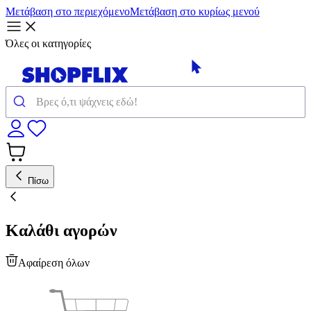
Μετάβαση στο περιεχόμενο
Μετάβαση στο κυρίως μενού
Όλες οι κατηγορίες
Πίσω
Καλάθι αγορών
Αφαίρεση όλων