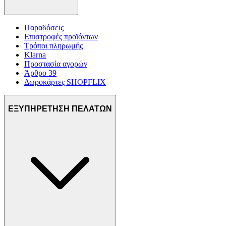
Παραδόσεις
Επιστροφές προϊόντων
Τρόποι πληρωμής
Klarna
Προστασία αγορών
Άρθρο 39
Δωροκάρτες SHOPFLIX
ΕΞΥΠΗΡΕΤΗΣΗ ΠΕΛΑΤΩΝ