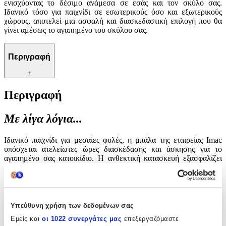
ενισχύοντας το δέσιμο ανάμεσα σε εσάς και τον σκύλο σας.
Ιδανικό τόσο για παιχνίδι σε εσωτερικούς όσο και εξωτερικούς
χώρους, αποτελεί μια ασφαλή και διασκεδαστική επιλογή που θα
γίνει αμέσως το αγαπημένο του σκύλου σας.
Περιγραφή
+
Περιγραφή
Με λίγα λόγια...
Ιδανικό παιχνίδι για μεσαίες φυλές, η μπάλα της εταιρείας Imac
υπόσχεται ατελείωτες ώρες διασκέδασης και άσκησης για το
αγαπημένο σας κατοικίδιο. Η ανθεκτική κατασκευή εξασφαλίζει
μεγάλη διάρκεια ζωής, ακόμα και για τους πιο ενεργούς και
απαιτητικούς σκύλους, συμβάλλοντας στην ανάπτυξη της
σωματικής και ψυχικής υγείας του ζώου σας. Το παιχνίδι αυτό
δημιουργεί ευκαιρίες για αλληλεπίδραση και εκτόνωση,
ενισχύοντας το δέσιμο ανάμεσα σε εσάς και τον σκύλο σας.
Υπεύθυνη χρήση των δεδομένων σας
Ιδανικό τόσο για παιχνίδι σε εσωτερικούς όσο και εξωτερικούς
Εμείς και
οι 1022 συνεργάτες μας
επεξεργαζόμαστε
χώρους, αποτελεί μια ασφαλή και διασκεδαστική επιλογή που θα