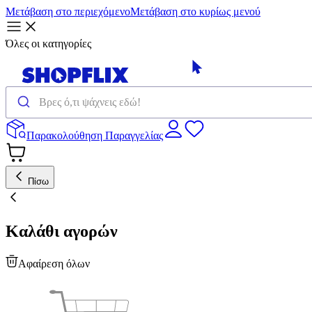
Μετάβαση στο περιεχόμενο
Μετάβαση στο κυρίως μενού
Όλες οι κατηγορίες
Παρακολούθηση Παραγγελίας
Πίσω
Καλάθι αγορών
Αφαίρεση όλων