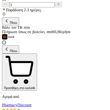
Παράδοση 2-3 ημέρες
Πίσω
Βάλε τον ΤΚ σου
Πλήρωσε όπως σε βολεύει
,
από
€
6,96
/
μήνα
Πίσω
Προσθήκη στο καλάθι
Αγορά από
PharmacyDiscount