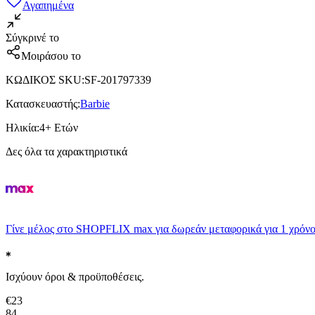
Αγαπημένα
Σύγκρινέ το
Μοιράσου το
ΚΩΔΙΚΟΣ SKU
:
SF-201797339
Κατασκευαστής
:
Barbie
Ηλικία
:
4+ Ετών
Δες όλα τα χαρακτηριστικά
Γίνε μέλος στο SHOPFLIX max για δωρεάν μεταφορικά για 1 χρόνο
Ισχύουν όροι & προϋποθέσεις.
€
23
84