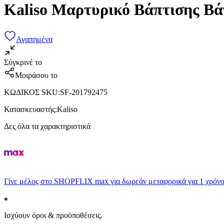
Kaliso Μαρτυρικό Βάπτισης Βά
Αγαπημένα
Σύγκρινέ το
Μοιράσου το
ΚΩΔΙΚΟΣ SKU
:
SF-201792475
Κατασκευαστής
:
Kaliso
Δες όλα τα χαρακτηριστικά
Γίνε μέλος στο SHOPFLIX max για δωρεάν μεταφορικά για 1 χρόνο
Ισχύουν όροι & προϋποθέσεις.