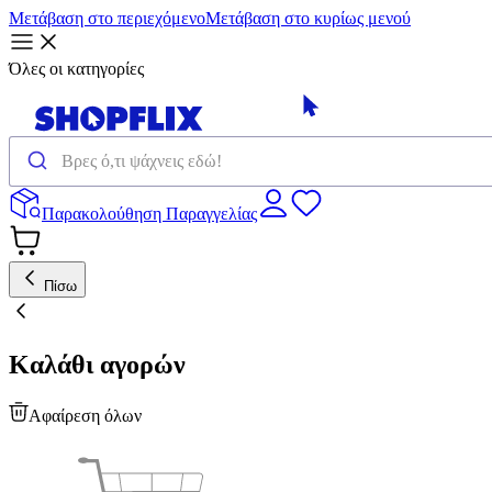
Μετάβαση στο περιεχόμενο
Μετάβαση στο κυρίως μενού
Όλες οι κατηγορίες
Παρακολούθηση Παραγγελίας
Πίσω
Καλάθι αγορών
Αφαίρεση όλων