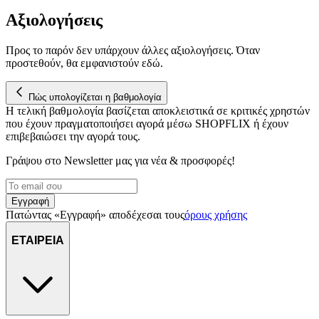
μας επεξεργαζόμαστε προσωπικά σας δεδομένα, π.χ. τη
Αξιολογήσεις
διεύθυνση IP σας, χρησιμοποιώντας τεχνολογία όπως cookies
για να αποθηκεύουμε και να έχουμε πρόσβαση σε πληροφορίες
στη συσκευή σας, με σκοπό την προβολή εξατομικευμένων
Προς το παρόν δεν υπάρχουν άλλες αξιολογήσεις. Όταν
προστεθούν, θα εμφανιστούν εδώ.
διαφημίσεων και περιεχομένου, τις μετρήσεις σχετικά με
διαφημίσεις και περιεχόμενο, την καλύτερη εικόνα του κοινού
μας και την ανάπτυξη προϊόντων. Επίσης, κοινοποιούμε
Πώς υπολογίζεται η βαθμολογία
πληροφορίες σχετικά με την από μέρους σας χρήση της
Η τελική βαθμολογία βασίζεται αποκλειστικά σε κριτικές χρηστών
τοποθεσίας μας στους συνεργάτες μέσων κοινωνικής
που έχουν πραγματοποιήσει αγορά μέσω SHOPFLIX ή έχουν
δικτύωσης, διαφημίσεων και ανάλυσης.
επιβεβαιώσει την αγορά τους.
Γράψου στο Νewsletter μας για νέα & προσφορές!
Εγγραφή
Πατώντας «Εγγραφή» αποδέχεσαι τους
όρους χρήσης
ΕΤΑΙΡΕΙΑ