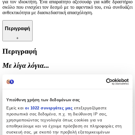
για τον ιδιοκτήτη. Ένα απαραίτητο αξεσουάρ για κάθε δραστήριο
σκύλο που ενισχύει τον δεσμό με το αφεντικό του, ενώ συνδυάζει
ανθεκτικότητα με διασκεδαστική απασχόληση.
Περιγραφή
+
Περιγραφή
Με λίγα λόγια...
Η μπάλα της Sum Plast προσφέρει ατελείωτες ώρες διασκέδασης
και άσκησης στον αγαπημένο σας σκύλο. Κατασκευασμένη από
ανθεκτικά υλικά υψηλής ποιότητας, είναι ειδικά σχεδιασμένη να
αντέχει το δυνατό δάγκωμα και το έντονο παιχνίδι. Ιδανική για
παιχνίδια fetch και δάγκωμα, συμβάλλει στη σωματική άσκηση και
Υπεύθυνη χρήση των δεδομένων σας
τη ψυχική τόνωση του κατοικίδιου. Η εύχρηστη σχεδίαση της
Εμείς και
οι 1022 συνεργάτες μας
επεξεργαζόμαστε
μπαλίτσας εξασφαλίζει άνετο κράτημα τόσο για το σκύλο όσο και
προσωπικά σας δεδομένα, π.χ. τη διεύθυνση IP σας,
για τον ιδιοκτήτη. Ένα απαραίτητο αξεσουάρ για κάθε δραστήριο
χρησιμοποιώντας τεχνολογία όπως cookies για να
σκύλο που ενισχύει τον δεσμό με το αφεντικό του, ενώ συνδυάζει
αποθηκεύουμε και να έχουμε πρόσβαση σε πληροφορίες στη
ανθεκτικότητα με διασκεδαστική απασχόληση.
συσκευή σας, με σκοπό την προβολή εξατομικευμένων