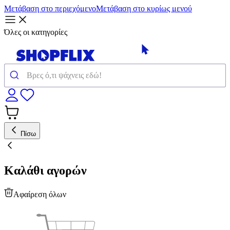
Μετάβαση στο περιεχόμενο
Μετάβαση στο κυρίως μενού
Όλες οι κατηγορίες
Πίσω
Καλάθι αγορών
Αφαίρεση όλων