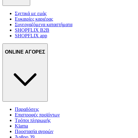
Σχετικά με εμάς
Ευκαιρίες καριέρας
Συνεργαζόμενα καταστήματα
SHOPFLIX B2B
SHOPFLIX app
ONLINE ΑΓΟΡΕΣ
Παραδόσεις
Επιστροφές προϊόντων
Τρόποι πληρωμής
Klarna
Προστασία αγορών
Άρθρο 39