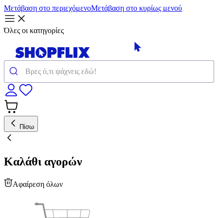
Μετάβαση στο περιεχόμενο
Μετάβαση στο κυρίως μενού
Όλες οι κατηγορίες
Πίσω
Καλάθι αγορών
Αφαίρεση όλων