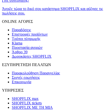
Γίνε συνεργάτης!
Άνοιξε τώρα το δικό σου κατάστημα SHOPFLIX και αύξησε τις
πωλήσεις σου.
ONLINE ΑΓΟΡΕΣ
Παραδόσεις
Επιστροφές προϊόντων
Τρόποι πληρωμής
Klarna
Προστασία αγορών
Άρθρο 39
Δωροκάρτες SHOPFLIX
ΕΞΥΠΗΡΕΤΗΣΗ ΠΕΛΑΤΩΝ
Παρακολούθηση Παραγγελίας
Συχνές ερωτήσεις
Επικοινωνία
ΥΠΗΡΕΣΙΕΣ
SHOPFLIX max
SHOPFLIX tickets
SHOPFLIX ΜΕ ΤΗ ΜΙΑ