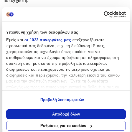
πιο αξέχαστη.
Χαρακτηριστικά
Κατασκευαστής
:
Υπεύθυνη χρήση των δεδομένων σας
Bellissimo
Εμείς και
οι 1022 συνεργάτες μας
επεξεργαζόμαστε
Είδος
:
προσωπικά σας δεδομένα, π.χ. τη διεύθυνση IP σας,
χρησιμοποιώντας τεχνολογία όπως cookies για να
Μπρελόκ
αποθηκεύουμε και να έχουμε πρόσβαση σε πληροφορίες στη
συσκευή σας, με σκοπό την προβολή εξατομικευμένων
Τεμάχια
:
διαφημίσεων και περιεχομένου, τις μετρήσεις σχετικά με
50
διαφημίσεις και περιεχόμενο, την καλύτερη εικόνα του κοινού
μας και την ανάπτυξη προϊόντων. Έχετε τη δυνατότητα
τμχ
επιλογής ως προς το ποιος χρησιμοποιεί τα δεδομένα σας και
Φύλο
:
για ποιους σκοπούς.
Προβολή λεπτομερειών
Αγόρι
Εάν μας επιτρέπετε, θα θέλαμε επίσης:
Χρώμα
:
Να συλλέξουμε πληροφορίες σχετικά με τη γεωγραφική
Αποδοχή όλων
σας τοποθεσία, οι οποίες μπορεί να είναι ακριβείς σε
Μπεζ
απόσταση μερικών μέτρων
Ρυθμίσεις για τα cookies
Να αναγνωρίσουμε τη συσκευή σας σαρώνοντας ενεργά