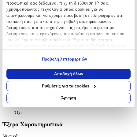
+
προσωπικά σας δεδομένα, π.χ. τη διεύθυνση IP σας,
χρησιμοποιώντας τεχνολογία όπως cookies για να
Χαρακτηριστικά
αποθηκεύουμε και να έχουμε πρόσβαση σε πληροφορίες στη
συσκευή σας, με σκοπό την προβολή εξατομικευμένων
Βασικά Χαρακτηριστικά
διαφημίσεων και περιεχομένου, τις μετρήσεις σχετικά με
διαφημίσεις και περιεχόμενο, την καλύτερη εικόνα του κοινού
Χρώμα Υλικού
:
μας και την ανάπτυξη προϊόντων. Έχετε τη δυνατότητα
επιλογής ως προς το ποιος χρησιμοποιεί τα δεδομένα σας και
Λευκό
για ποιους σκοπούς.
Προβολή λεπτομερειών
Υλικό
:
Εάν μας επιτρέπετε, θα θέλαμε επίσης:
Ασήμι
Να συλλέξουμε πληροφορίες σχετικά με τη γεωγραφική
Αποδοχή όλων
σας τοποθεσία, οι οποίες μπορεί να είναι ακριβείς σε
Επιχρυσωμένα
:
απόσταση μερικών μέτρων
Ρυθμίσεις για τα cookies
Να αναγνωρίσουμε τη συσκευή σας σαρώνοντας ενεργά
Όχι
για συγκεκριμένα χαρακτηριστικά (δακτυλικό αποτύπωμα)
Άρνηση
Σετ
:
Μάθετε περισσότερα σχετικά με τον τρόπο επεξεργασίας των
προσωπικών σας δεδομένων και καθορίστε τις προτιμήσεις σας
Όχι
στην
ενότητα “Λεπτομέρειες”
. Μπορείτε να αλλάξετε ή να
ανακαλέσετε τη συγκατάθεσή σας ανά πάσα στιγμή από τη
Έξτρα Χαρακτηριστικά
Δήλωση Cookies.
Νυφικά
: