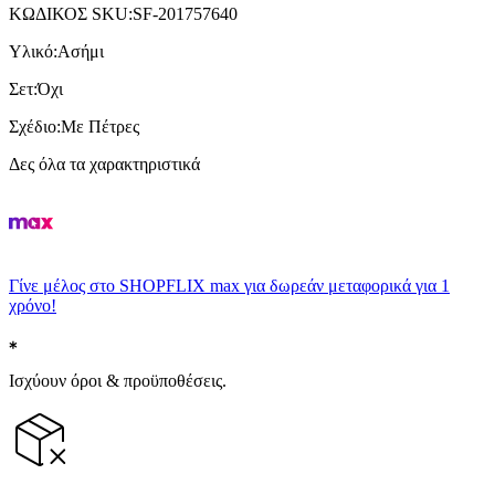
ΚΩΔΙΚΟΣ SKU
:
SF-201757640
Υλικό
:
Ασήμι
Σετ
:
Όχι
Σχέδιο
:
Με Πέτρες
Δες όλα τα χαρακτηριστικά
Γίνε μέλος στο SHOPFLIX max για δωρεάν μεταφορικά για 1
χρόνο!
Ισχύουν όροι & προϋποθέσεις.