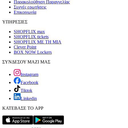
Παρακολούθηση Παραγγελίας
Συχνές ερωτήσεις
Επικοινωνία
ΥΠΗΡΕΣΙΕΣ
SHOPFLIX max
SHOPFLIX tickets
SHOPFLIX ΜΕ ΤΗ ΜΙΑ
Clever Point
BOX NOW Lockers
ΣΥΝΔΕΣΟΥ ΜΑΖΙ ΜΑΣ
Instagram
Facebook
Tiktok
Linkedin
ΚΑΤΕΒΑΣΕ ΤΟ APP