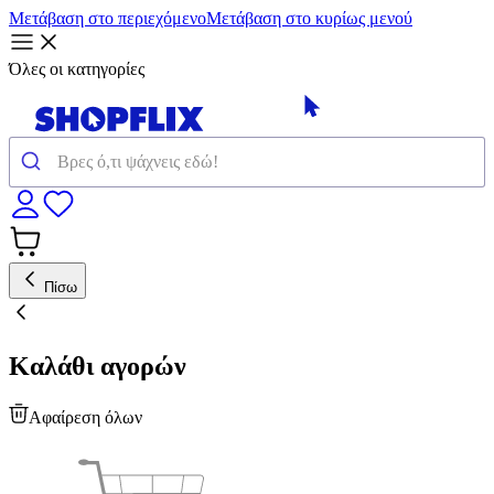
Μετάβαση στο περιεχόμενο
Μετάβαση στο κυρίως μενού
Όλες οι κατηγορίες
Πίσω
Καλάθι αγορών
Αφαίρεση όλων