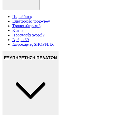
Παραδόσεις
Επιστροφές προϊόντων
Τρόποι πληρωμής
Klarna
Προστασία αγορών
Άρθρο 39
Δωροκάρτες SHOPFLIX
ΕΞΥΠΗΡΕΤΗΣΗ ΠΕΛΑΤΩΝ