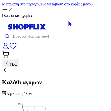
Μετάβαση στο περιεχόμενο
Μετάβαση στο κυρίως μενού
Όλες οι κατηγορίες
Πίσω
Καλάθι αγορών
Αφαίρεση όλων