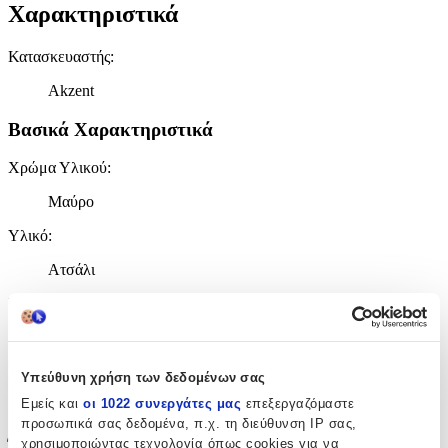
Χαρακτηριστικά
Κατασκευαστής
:
Akzent
Βασικά Χαρακτηριστικά
Χρώμα Υλικού
:
Μαύρο
Υλικό
:
Ατσάλι
Επιχρυσωμένα
:
Όχι
Σετ
:
Υπεύθυνη χρήση των δεδομένων σας
Εμείς και
οι 1022 συνεργάτες μας
επεξεργαζόμαστε
Όχι
προσωπικά σας δεδομένα, π.χ. τη διεύθυνση IP σας,
Έξτρα Χαρακτηριστικά
χρησιμοποιώντας τεχνολογία όπως cookies για να