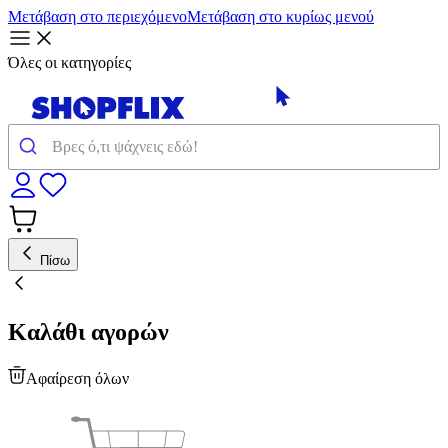
Μετάβαση στο περιεχόμενο
Μετάβαση στο κυρίως μενού
Όλες οι κατηγορίες
Πίσω
Καλάθι αγορών
Αφαίρεση όλων