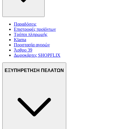
Παραδόσεις
Επιστροφές προϊόντων
Τρόποι πληρωμής
Klarna
Προστασία αγορών
Άρθρο 39
Δωροκάρτες SHOPFLIX
ΕΞΥΠΗΡΕΤΗΣΗ ΠΕΛΑΤΩΝ