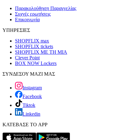
Παρακολούθηση Παραγγελίας
Συχνές ερωτήσεις
Επικοινωνία
ΥΠΗΡΕΣΙΕΣ
SHOPFLIX max
SHOPFLIX tickets
SHOPFLIX ΜΕ ΤΗ ΜΙΑ
Clever Point
BOX NOW Lockers
ΣΥΝΔΕΣΟΥ ΜΑΖΙ ΜΑΣ
Instagram
Facebook
Tiktok
Linkedin
ΚΑΤΕΒΑΣΕ ΤΟ APP