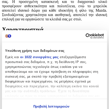
σας. Η προσεγμένη κατασκευή και το διαχρονικό υλικό
προσφέρουν ανθεκτικότητα και πολυτέλεια, ενώ το μπρελόκ
αποτελεί ιδανικό δώρο για κάθε ιδιοκτήτη ή φίλο της Mazda.
Συνδυάζοντας χρηστικότητα και αισθητική, αποτελεί την ιδανική
επιλογή για να οργανώσετε τα κλειδιά σας με στυλ.
Χαρακτηριστικά
Τύπος
:
Μπρελόκ
Υπεύθυνη χρήση των δεδομένων σας
Υλικό
:
Εμείς και
οι 1022 συνεργάτες μας
επεξεργαζόμαστε
προσωπικά σας δεδομένα, π.χ. τη διεύθυνση IP σας,
Δερμάτινο
χρησιμοποιώντας τεχνολογία όπως cookies για να
αποθηκεύουμε και να έχουμε πρόσβαση σε πληροφορίες στη
με Led
:
συσκευή σας, με σκοπό την προβολή εξατομικευμένων
Όχι
διαφημίσεων και περιεχομένου, τις μετρήσεις σχετικά με
διαφημίσεις και περιεχόμενο, την καλύτερη εικόνα του κοινού
Χειροποίητο
:
μας και την ανάπτυξη προϊόντων. Έχετε τη δυνατότητα
επιλογής ως προς το ποιος χρησιμοποιεί τα δεδομένα σας και
Όχι
για ποιους σκοπούς.
Κατασκευαστής
:
Προβολή λεπτομερειών