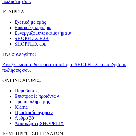
πωλήσεις σου.
ΕΤΑΙΡΕΙΑ
Σχετικά με εμάς
Ευκαιρίες καριέρας
Συνεργαζόμενα καταστήματα
SHOPFLIX B2B
SHOPFLIX app
Γίνε συνεργάτης!
Άνοιξε τώρα το δικό σου κατάστημα SHOPFLIX και αύξησε τις
πωλήσεις σου.
ONLINE ΑΓΟΡΕΣ
Παραδόσεις
Επιστροφές προϊόντων
Τρόποι πληρωμής
Klarna
Προστασία αγορών
Άρθρο 39
Δωροκάρτες SHOPFLIX
ΕΞΥΠΗΡΕΤΗΣΗ ΠΕΛΑΤΩΝ