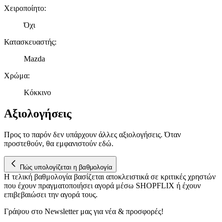
μας και την ανάπτυξη προϊόντων. Επίσης, κοινοποιούμε
Χειροποίητο
:
πληροφορίες σχετικά με την από μέρους σας χρήση της
τοποθεσίας μας στους συνεργάτες μέσων κοινωνικής
Όχι
δικτύωσης, διαφημίσεων και ανάλυσης.
Κατασκευαστής
:
Mazda
Χρώμα
:
Κόκκινο
Αξιολογήσεις
Προς το παρόν δεν υπάρχουν άλλες αξιολογήσεις. Όταν
προστεθούν, θα εμφανιστούν εδώ.
Πώς υπολογίζεται η βαθμολογία
Η τελική βαθμολογία βασίζεται αποκλειστικά σε κριτικές χρηστών
που έχουν πραγματοποιήσει αγορά μέσω SHOPFLIX ή έχουν
επιβεβαιώσει την αγορά τους.
Γράψου στο Νewsletter μας για νέα & προσφορές!