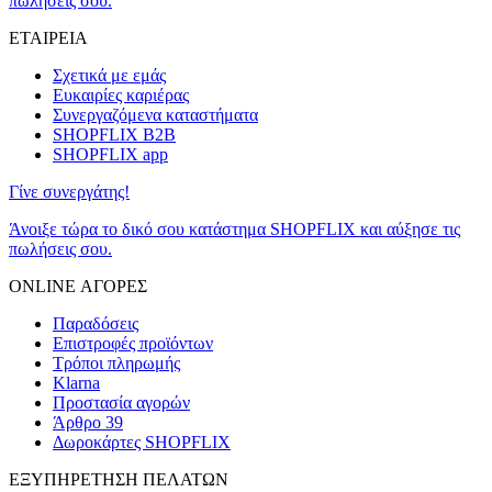
πωλήσεις σου.
ΕΤΑΙΡΕΙΑ
Σχετικά με εμάς
Ευκαιρίες καριέρας
Συνεργαζόμενα καταστήματα
SHOPFLIX B2B
SHOPFLIX app
Γίνε συνεργάτης!
Άνοιξε τώρα το δικό σου κατάστημα SHOPFLIX και αύξησε τις
πωλήσεις σου.
ONLINE ΑΓΟΡΕΣ
Παραδόσεις
Επιστροφές προϊόντων
Τρόποι πληρωμής
Klarna
Προστασία αγορών
Άρθρο 39
Δωροκάρτες SHOPFLIX
ΕΞΥΠΗΡΕΤΗΣΗ ΠΕΛΑΤΩΝ