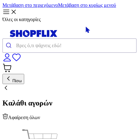
Μετάβαση στο περιεχόμενο
Μετάβαση στο κυρίως μενού
Όλες οι κατηγορίες
Πίσω
Καλάθι αγορών
Αφαίρεση όλων