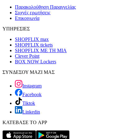
Παρακολούθηση Παραγγελίας
Συχνές ερωτήσεις
Επικοινωνία
ΥΠΗΡΕΣΙΕΣ
SHOPFLIX max
SHOPFLIX tickets
SHOPFLIX ΜΕ ΤΗ ΜΙΑ
Clever Point
BOX NOW Lockers
ΣΥΝΔΕΣΟΥ ΜΑΖΙ ΜΑΣ
Instagram
Facebook
Tiktok
Linkedin
ΚΑΤΕΒΑΣΕ ΤΟ APP