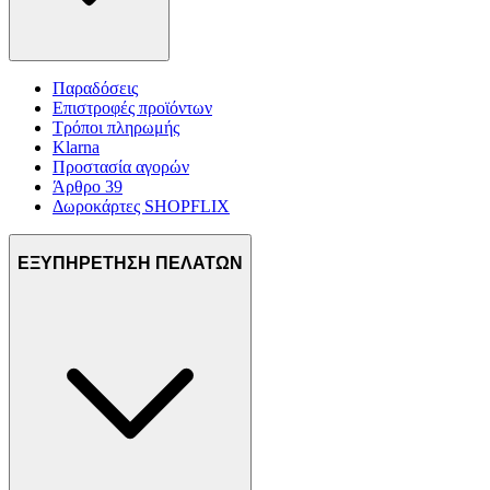
Παραδόσεις
Επιστροφές προϊόντων
Τρόποι πληρωμής
Klarna
Προστασία αγορών
Άρθρο 39
Δωροκάρτες SHOPFLIX
ΕΞΥΠΗΡΕΤΗΣΗ ΠΕΛΑΤΩΝ