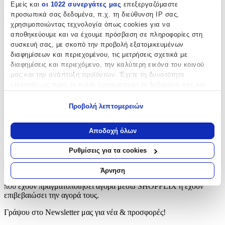
Εμείς και
οι 1022 συνεργάτες μας
επεξεργαζόμαστε
προσωπικά σας δεδομένα, π.χ. τη διεύθυνση IP σας,
Χαρακτηριστικά
χρησιμοποιώντας τεχνολογία όπως cookies για να
αποθηκεύουμε και να έχουμε πρόσβαση σε πληροφορίες στη
Κατασκευαστής
:
συσκευή σας, με σκοπό την προβολή εξατομικευμένων
διαφημίσεων και περιεχομένου, τις μετρήσεις σχετικά με
Tatrapet
διαφημίσεις και περιεχόμενο, την καλύτερη εικόνα του κοινού
Υλικό
:
μας και την ανάπτυξη προϊόντων. Έχετε τη δυνατότητα
επιλογής ως προς το ποιος χρησιμοποιεί τα δεδομένα σας και
Καουτσούκ
για ποιους σκοπούς.
Προβολή λεπτομερειών
Αξιολογήσεις
Εάν μας επιτρέπετε, θα θέλαμε επίσης:
Να συλλέξουμε πληροφορίες σχετικά με τη γεωγραφική
Αποδοχή όλων
Προς το παρόν δεν υπάρχουν άλλες αξιολογήσεις. Όταν
σας τοποθεσία, οι οποίες μπορεί να είναι ακριβείς σε
προστεθούν, θα εμφανιστούν εδώ.
απόσταση μερικών μέτρων
Ρυθμίσεις για τα cookies
Να αναγνωρίσουμε τη συσκευή σας σαρώνοντας ενεργά
για συγκεκριμένα χαρακτηριστικά (δακτυλικό αποτύπωμα)
Πώς υπολογίζεται η βαθμολογία
Άρνηση
Η τελική βαθμολογία βασίζεται αποκλειστικά σε κριτικές χρηστών
Μάθετε περισσότερα σχετικά με τον τρόπο επεξεργασίας των
που έχουν πραγματοποιήσει αγορά μέσω SHOPFLIX ή έχουν
προσωπικών σας δεδομένων και καθορίστε τις προτιμήσεις σας
επιβεβαιώσει την αγορά τους.
στην
ενότητα “Λεπτομέρειες”
. Μπορείτε να αλλάξετε ή να
ανακαλέσετε τη συγκατάθεσή σας ανά πάσα στιγμή από τη
Γράψου στο Νewsletter μας για νέα & προσφορές!
Δήλωση Cookies.