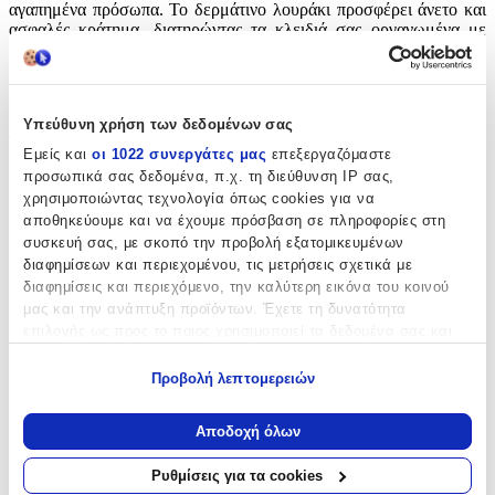
αγαπημένα πρόσωπα. Το δερμάτινο λουράκι προσφέρει άνετο και
ασφαλές κράτημα, διατηρώντας τα κλειδιά σας οργανωμένα με
έναν ιδιαίτερο τόνο κομψότητας.
Χαρακτηριστικά
Υπεύθυνη χρήση των δεδομένων σας
Τύπος
:
Εμείς και
οι 1022 συνεργάτες μας
επεξεργαζόμαστε
προσωπικά σας δεδομένα, π.χ. τη διεύθυνση IP σας,
Μπρελόκ
χρησιμοποιώντας τεχνολογία όπως cookies για να
Υλικό
:
αποθηκεύουμε και να έχουμε πρόσβαση σε πληροφορίες στη
συσκευή σας, με σκοπό την προβολή εξατομικευμένων
Δερμάτινο
διαφημίσεων και περιεχομένου, τις μετρήσεις σχετικά με
διαφημίσεις και περιεχόμενο, την καλύτερη εικόνα του κοινού
με Led
:
μας και την ανάπτυξη προϊόντων. Έχετε τη δυνατότητα
Όχι
επιλογής ως προς το ποιος χρησιμοποιεί τα δεδομένα σας και
για ποιους σκοπούς.
Χειροποίητο
:
Προβολή λεπτομερειών
Εάν μας επιτρέπετε, θα θέλαμε επίσης:
Όχι
Να συλλέξουμε πληροφορίες σχετικά με τη γεωγραφική
Αποδοχή όλων
Χρώμα
:
σας τοποθεσία, οι οποίες μπορεί να είναι ακριβείς σε
απόσταση μερικών μέτρων
Ρυθμίσεις για τα cookies
Κόκκινο
Να αναγνωρίσουμε τη συσκευή σας σαρώνοντας ενεργά