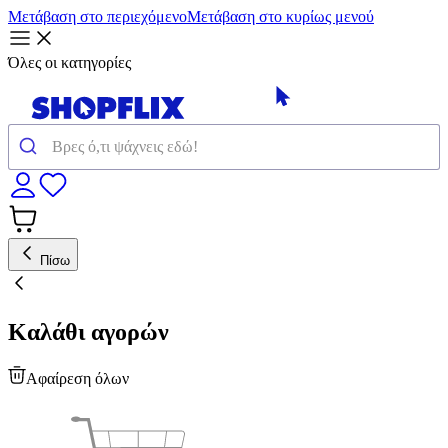
Μετάβαση στο περιεχόμενο
Μετάβαση στο κυρίως μενού
Όλες οι κατηγορίες
Πίσω
Καλάθι αγορών
Αφαίρεση όλων