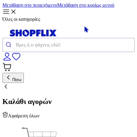
Μετάβαση στο περιεχόμενο
Μετάβαση στο κυρίως μενού
Όλες οι κατηγορίες
Πίσω
Καλάθι αγορών
Αφαίρεση όλων