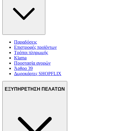
Παραδόσεις
Επιστροφές προϊόντων
Τρόποι πληρωμής
Klarna
Προστασία αγορών
Άρθρο 39
Δωροκάρτες SHOPFLIX
ΕΞΥΠΗΡΕΤΗΣΗ ΠΕΛΑΤΩΝ