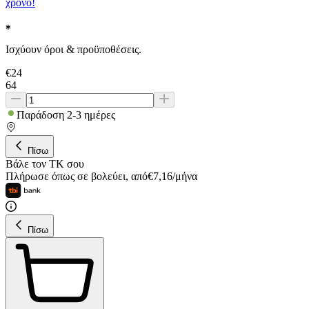
χρόνο!
Ισχύουν όροι & προϋποθέσεις.
€
24
64
Παράδοση 2-3 ημέρες
Πίσω
Βάλε τον ΤΚ σου
Πλήρωσε όπως σε βολεύει
,
από
€
7,16
/
μήνα
Πίσω