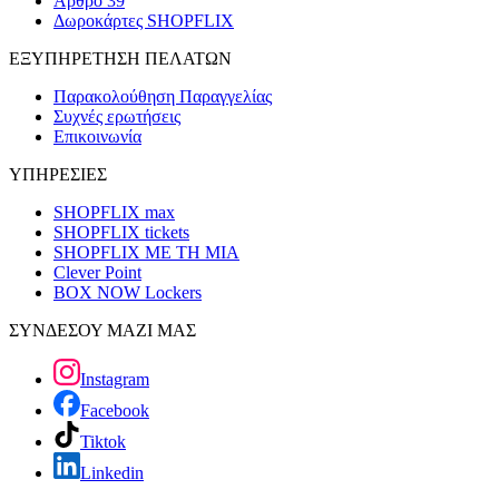
Άρθρο 39
Δωροκάρτες SHOPFLIX
ΕΞΥΠΗΡΕΤΗΣΗ ΠΕΛΑΤΩΝ
Παρακολούθηση Παραγγελίας
Συχνές ερωτήσεις
Επικοινωνία
ΥΠΗΡΕΣΙΕΣ
SHOPFLIX max
SHOPFLIX tickets
SHOPFLIX ΜΕ ΤΗ ΜΙΑ
Clever Point
BOX NOW Lockers
ΣΥΝΔΕΣΟΥ ΜΑΖΙ ΜΑΣ
Instagram
Facebook
Tiktok
Linkedin