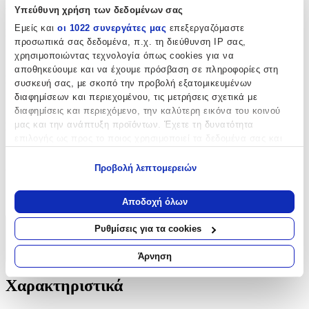
Χαρακτηριστικά
Υπεύθυνη χρήση των δεδομένων σας
Εμείς και
οι 1022 συνεργάτες μας
επεξεργαζόμαστε
Κατασκευαστής
:
προσωπικά σας δεδομένα, π.χ. τη διεύθυνση IP σας,
Vadigran
χρησιμοποιώντας τεχνολογία όπως cookies για να
αποθηκεύουμε και να έχουμε πρόσβαση σε πληροφορίες στη
Είδος
:
συσκευή σας, με σκοπό την προβολή εξατομικευμένων
διαφημίσεων και περιεχομένου, τις μετρήσεις σχετικά με
Λούτρινο
διαφημίσεις και περιεχόμενο, την καλύτερη εικόνα του κοινού
μας και την ανάπτυξη προϊόντων. Έχετε τη δυνατότητα
Μασητικό
:
επιλογής ως προς το ποιος χρησιμοποιεί τα δεδομένα σας και
Ναι
για ποιους σκοπούς.
Προβολή λεπτομερειών
Υλικό
:
Εάν μας επιτρέπετε, θα θέλαμε επίσης:
Να συλλέξουμε πληροφορίες σχετικά με τη γεωγραφική
Υφασμάτινο
Αποδοχή όλων
σας τοποθεσία, οι οποίες μπορεί να είναι ακριβείς σε
απόσταση μερικών μέτρων
Ρυθμίσεις για τα cookies
Χαρακτηριστικά
Να αναγνωρίσουμε τη συσκευή σας σαρώνοντας ενεργά
για συγκεκριμένα χαρακτηριστικά (δακτυλικό αποτύπωμα)
+
Άρνηση
Μάθετε περισσότερα σχετικά με τον τρόπο επεξεργασίας των
προσωπικών σας δεδομένων και καθορίστε τις προτιμήσεις σας
Χαρακτηριστικά
στην
ενότητα “Λεπτομέρειες”
. Μπορείτε να αλλάξετε ή να
ανακαλέσετε τη συγκατάθεσή σας ανά πάσα στιγμή από τη