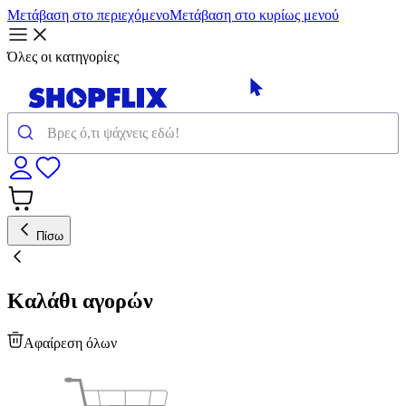
Μετάβαση στο περιεχόμενο
Μετάβαση στο κυρίως μενού
Όλες οι κατηγορίες
Πίσω
Καλάθι αγορών
Αφαίρεση όλων