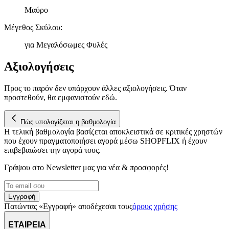
παρέχουμε λειτουργίες μέσων κοινωνικής δικτύωσης και να
Μαύρο
αναλύουμε την κυκλοφορία μας. Εμείς και οι 1022 συνεργάτες
μας επεξεργαζόμαστε προσωπικά σας δεδομένα, π.χ. τη
Μέγεθος Σκύλου
:
διεύθυνση IP σας, χρησιμοποιώντας τεχνολογία όπως cookies
για Μεγαλόσωμες Φυλές
για να αποθηκεύουμε και να έχουμε πρόσβαση σε πληροφορίες
στη συσκευή σας, με σκοπό την προβολή εξατομικευμένων
Αξιολογήσεις
διαφημίσεων και περιεχομένου, τις μετρήσεις σχετικά με
διαφημίσεις και περιεχόμενο, την καλύτερη εικόνα του κοινού
μας και την ανάπτυξη προϊόντων. Επίσης, κοινοποιούμε
Προς το παρόν δεν υπάρχουν άλλες αξιολογήσεις. Όταν
πληροφορίες σχετικά με την από μέρους σας χρήση της
προστεθούν, θα εμφανιστούν εδώ.
τοποθεσίας μας στους συνεργάτες μέσων κοινωνικής
δικτύωσης, διαφημίσεων και ανάλυσης.
Πώς υπολογίζεται η βαθμολογία
Η τελική βαθμολογία βασίζεται αποκλειστικά σε κριτικές χρηστών
που έχουν πραγματοποιήσει αγορά μέσω SHOPFLIX ή έχουν
επιβεβαιώσει την αγορά τους.
Γράψου στο Νewsletter μας για νέα & προσφορές!
Εγγραφή
Πατώντας «Εγγραφή» αποδέχεσαι τους
όρους χρήσης
ΕΤΑΙΡΕΙΑ