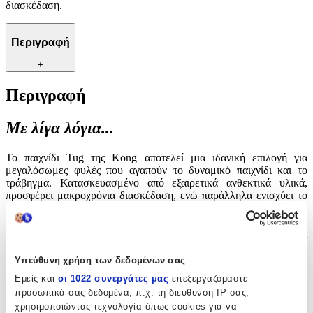
διασκέδαση.
Περιγραφή
+
Περιγραφή
Με λίγα λόγια...
Το παιχνίδι Tug της Kong αποτελεί μια ιδανική επιλογή για
μεγαλόσωμες φυλές που αγαπούν το δυναμικό παιχνίδι και το
τράβηγμα. Κατασκευασμένο από εξαιρετικά ανθεκτικά υλικά,
προσφέρει μακροχρόνια διασκέδαση, ενώ παράλληλα ενισχύει το
δέσιμο μεταξύ του σκύλου και του ιδιοκτήτη του μέσα από το
διαδραστικό παιχνίδι. Με την εγγύηση ποιότητας της Kong, το
συγκεκριμένο παιχνίδι συμβάλλει επίσης στην ενδυνάμωση της
γνάθου και βοηθά στη μείωση του άγχους μέσω του παιχνιδιού.
Ιδανικό για σκύλους που αναζητούν προκλήσεις και ατελείωτη
Υπεύθυνη χρήση των δεδομένων σας
διασκέδαση.
Εμείς και
οι 1022 συνεργάτες μας
επεξεργαζόμαστε
προσωπικά σας δεδομένα, π.χ. τη διεύθυνση IP σας,
Χαρακτηριστικά
χρησιμοποιώντας τεχνολογία όπως cookies για να