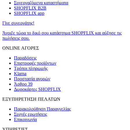
Συνεργαζόμενα καταστήματα
SHOPFLIX B2B
SHOPFLIX app
Γίνε συνεργάτης!
Άνοιξε τώρα το δικό σου κατάστημα SHOPFLIX και αύξησε τις
πωλήσεις σου.
ONLINE ΑΓΟΡΕΣ
Παραδόσεις
Επιστροφές προϊόντων
Τρόποι πληρωμής
Klarna
Προστασία αγορών
Άρθρο 39
Δωροκάρτες SHOPFLIX
ΕΞΥΠΗΡΕΤΗΣΗ ΠΕΛΑΤΩΝ
Παρακολούθηση Παραγγελίας
Συχνές ερωτήσεις
Επικοινωνία
ΥΠΗΡΕΣΙΕΣ