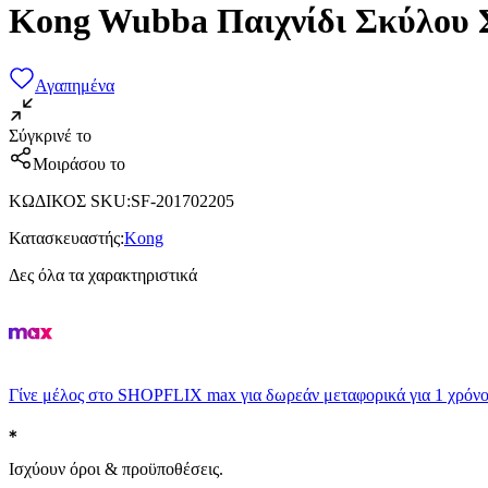
Kong Wubba Παιχνίδι Σκύλου 
Αγαπημένα
Σύγκρινέ το
Μοιράσου το
ΚΩΔΙΚΟΣ SKU
:
SF-201702205
Κατασκευαστής
:
Kong
Δες όλα τα χαρακτηριστικά
Γίνε μέλος στο SHOPFLIX max για δωρεάν μεταφορικά για 1 χρόνο
Ισχύουν όροι & προϋποθέσεις.