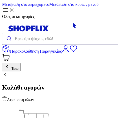
Μετάβαση στο περιεχόμενο
Μετάβαση στο κυρίως μενού
Όλες οι κατηγορίες
Παρακολούθηση Παραγγελίας
Πίσω
Καλάθι αγορών
Αφαίρεση όλων