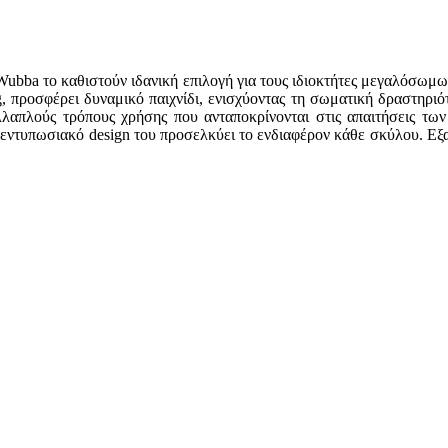
 Wubba το καθιστούν ιδανική επιλογή για τους ιδιοκτήτες μεγαλόσωμ
g, προσφέρει δυναμικό παιχνίδι, ενισχύοντας τη σωματική δραστηριό
ολλαπλούς τρόπους χρήσης που ανταποκρίνονται στις απαιτήσεις τ
εντυπωσιακό design του προσελκύει το ενδιαφέρον κάθε σκύλου. Εξα