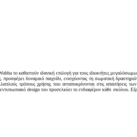
 Wubba το καθιστούν ιδανική επιλογή για τους ιδιοκτήτες μεγαλόσωμ
g, προσφέρει δυναμικό παιχνίδι, ενισχύοντας τη σωματική δραστηριό
ολλαπλούς τρόπους χρήσης που ανταποκρίνονται στις απαιτήσεις τ
εντυπωσιακό design του προσελκύει το ενδιαφέρον κάθε σκύλου. Εξα