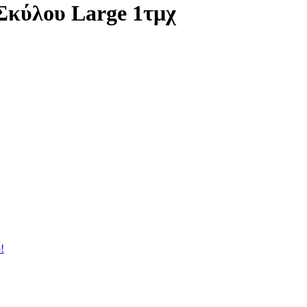
Σκύλου Large 1τμχ
!