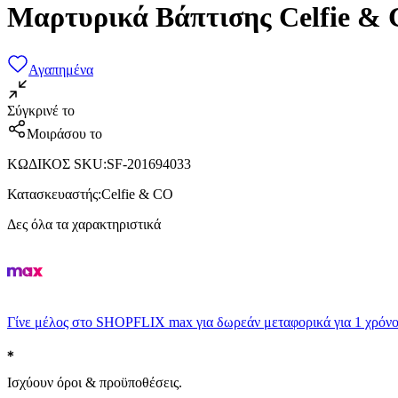
Μαρτυρικά Βάπτισης Celfie & 
Αγαπημένα
Σύγκρινέ το
Μοιράσου το
ΚΩΔΙΚΟΣ SKU
:
SF-201694033
Κατασκευαστής
:
Celfie & CO
Δες όλα τα χαρακτηριστικά
Γίνε μέλος στο SHOPFLIX max για δωρεάν μεταφορικά για 1 χρόνο
Ισχύουν όροι & προϋποθέσεις.