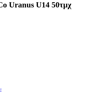
Co Uranus U14 50τμχ
!