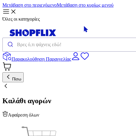
Μετάβαση στο περιεχόμενο
Μετάβαση στο κυρίως μενού
Όλες οι κατηγορίες
Παρακολούθηση Παραγγελίας
Πίσω
Καλάθι αγορών
Αφαίρεση όλων