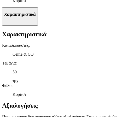
Κορίτσι
Χαρακτηριστικά
+
Χαρακτηριστικά
Κατασκευαστής
:
Celfie & CO
Τεμάχια
:
50
τμχ
Φύλο
:
Κορίτσι
Αξιολογήσεις
Προς το παρόν δεν υπάρχουν άλλες αξιολογήσεις. Όταν προστεθούν