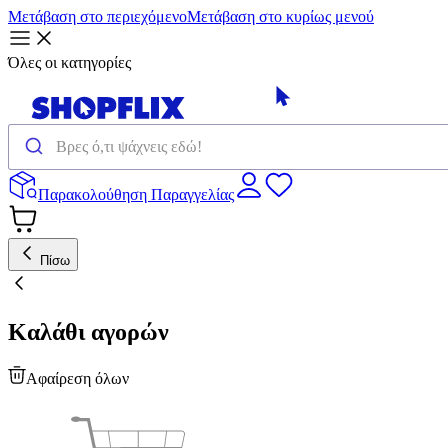
Μετάβαση στο περιεχόμενο
Μετάβαση στο κυρίως μενού
Όλες οι κατηγορίες
Παρακολούθηση Παραγγελίας
Πίσω
Καλάθι αγορών
Αφαίρεση όλων