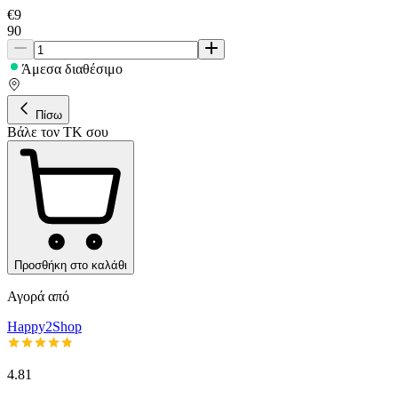
€
9
90
Άμεσα διαθέσιμο
Πίσω
Βάλε τον ΤΚ σου
Προσθήκη στο καλάθι
Αγορά από
Happy2Shop
4.81