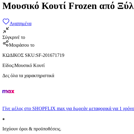
Μουσικό Κουτί Frozen από Ξύλ
Αγαπημένα
Σύγκρινέ το
Μοιράσου το
ΚΩΔΙΚΟΣ SKU
:
SF-201671719
Είδος
:
Μουσικό Κουτί
Δες όλα τα χαρακτηριστικά
Γίνε μέλος στο SHOPFLIX max για δωρεάν μεταφορικά για 1 χρόνο
Ισχύουν όροι & προϋποθέσεις.