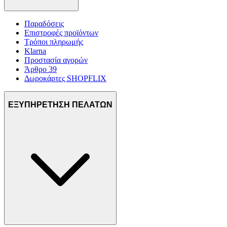
Παραδόσεις
Επιστροφές προϊόντων
Τρόποι πληρωμής
Klarna
Προστασία αγορών
Άρθρο 39
Δωροκάρτες SHOPFLIX
ΕΞΥΠΗΡΕΤΗΣΗ ΠΕΛΑΤΩΝ