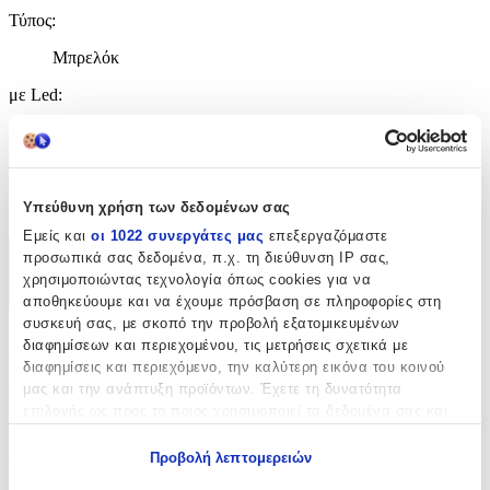
Τύπος
:
Μπρελόκ
με Led
:
Ναι
Χειροποίητο
:
Όχι
Υπεύθυνη χρήση των δεδομένων σας
Εμείς και
οι 1022 συνεργάτες μας
επεξεργαζόμαστε
προσωπικά σας δεδομένα, π.χ. τη διεύθυνση IP σας,
Χαρακτηριστικά
χρησιμοποιώντας τεχνολογία όπως cookies για να
+
αποθηκεύουμε και να έχουμε πρόσβαση σε πληροφορίες στη
συσκευή σας, με σκοπό την προβολή εξατομικευμένων
Χαρακτηριστικά
διαφημίσεων και περιεχομένου, τις μετρήσεις σχετικά με
διαφημίσεις και περιεχόμενο, την καλύτερη εικόνα του κοινού
μας και την ανάπτυξη προϊόντων. Έχετε τη δυνατότητα
Θέμα
:
επιλογής ως προς το ποιος χρησιμοποιεί τα δεδομένα σας και
Χριστουγεννιάτικα
για ποιους σκοπούς.
Προβολή λεπτομερειών
Τύπος
:
Εάν μας επιτρέπετε, θα θέλαμε επίσης: