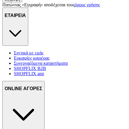
πληροφορίες σχετικά με την από μέρους σας χρήση της
Πατώντας «Εγγραφή» αποδέχεσαι τους
όρους χρήσης
τοποθεσίας μας στους συνεργάτες μέσων κοινωνικής
δικτύωσης, διαφημίσεων και ανάλυσης.
ΕΤΑΙΡΕΙΑ
Σχετικά με εμάς
Ευκαιρίες καριέρας
Συνεργαζόμενα καταστήματα
SHOPFLIX B2B
SHOPFLIX app
ONLINE ΑΓΟΡΕΣ