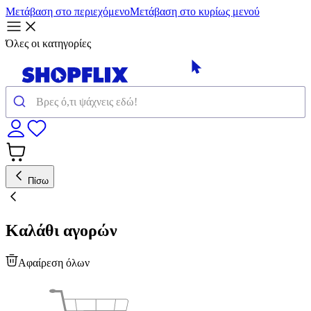
Μετάβαση στο περιεχόμενο
Μετάβαση στο κυρίως μενού
Όλες οι κατηγορίες
Πίσω
Καλάθι αγορών
Αφαίρεση όλων